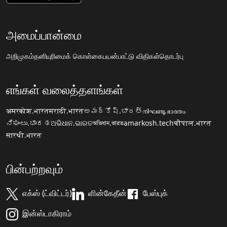
அமைப்பான்மை
அறிமுகம்
தனியுரிமைக் கொள்கை
பயன்பாட்டு விதிகள்
தொடர்பு
எங்கள் வலைத்தளங்கள்
अमरकोश.भारत
मराठी.भारत
అమర్కోష్.భారత్
നിഘണ്ടു.ഭാരതം
ನಿಘಂಟು.ಭಾರತ
ଅଭିଧାନ.ଭାରତ
অভিধান.ভারত
amarkosh.tech
चौपाल.भारत
सारथी.भारत
பின்பற்றவும்
எக்ஸ் (ட்விட்டர்)
ளின்கேதீன்
பேஸ்புக்
இன்ஸ்டாகிராம்