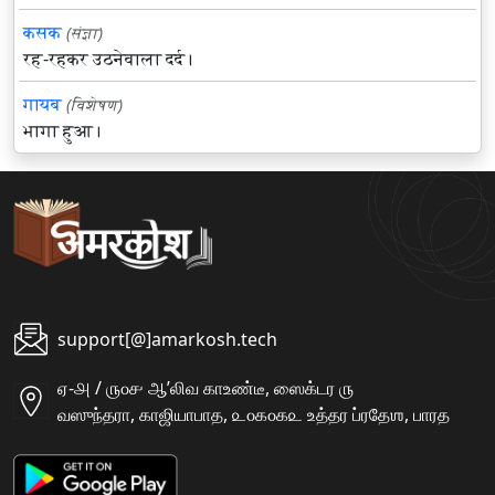
कसक
(संज्ञा)
रह-रहकर उठनेवाला दर्द।
गायब
(विशेषण)
भागा हुआ।
support[@]amarkosh.tech
ஏ-௮ / ௫௦௪ ஆʼலிவ காஉண்டீ, ஸைக்டர ௫
வஸுந்தரா, காஜியாபாத, ௨௦௧௦௧௨ உத்தர ப்ரதேஶ, பாரத