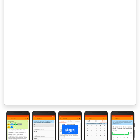
நிறுவு
पिछला
अगला