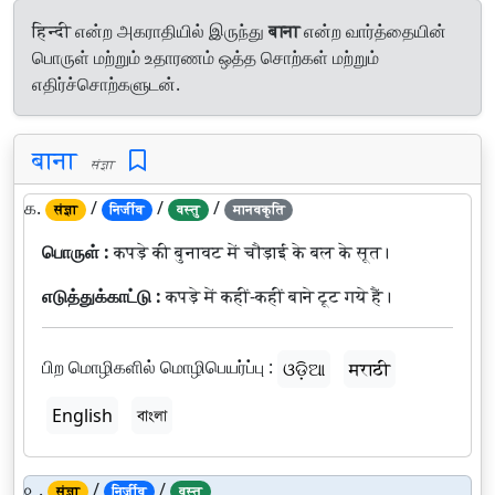
हिन्दी என்ற அகராதியில் இருந்து
बाना
என்ற வார்த்தையின்
பொருள் மற்றும் உதாரணம் ஒத்த சொற்கள் மற்றும்
எதிர்ச்சொற்களுடன்.
बाना
संज्ञा
௧.
/
/
/
संज्ञा
निर्जीव
वस्तु
मानवकृति
பொருள் :
कपड़े की बुनावट में चौड़ाई के बल के सूत।
எடுத்துக்காட்டு :
कपड़े में कहीं-कहीं बाने टूट गये हैं।
பிற மொழிகளில் மொழிபெயர்ப்பு :
ଓଡ଼ିଆ
मराठी
English
বাংলা
௨.
/
/
संज्ञा
निर्जीव
वस्तु