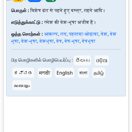
பொருள் :
विशेष ढंग से पहने हुए वस्त्र, गहने आदि।
எடுத்துக்காட்டு :
रमेश की वेश-भूषा अजीब है।
ஒத்த சொற்கள் :
आकल्प
,
गत
,
पहनावा-ओढ़ावा
,
वेश
,
वेश
भूषा
,
वेश-भूषा
,
वेशभूषा
,
वेष
,
वेष-भूषा
,
वेषभूषा
பிற மொழிகளில் மொழிபெயர்ப்பு :
తెలుగు
ଓଡ଼ିଆ
ಕನ್ನಡ
मराठी
English
বাংলা
தமிழ்
മലയാളം