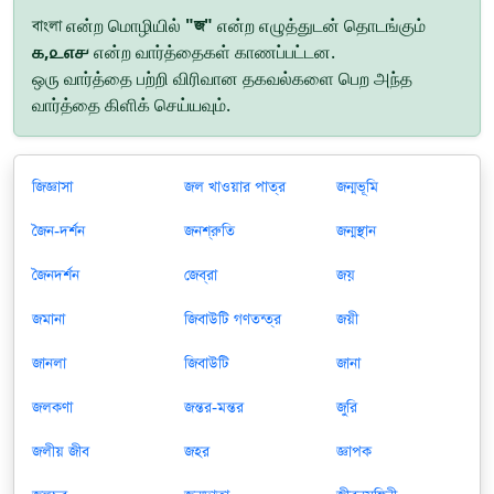
বাংলা என்ற மொழியில்
"জ"
என்ற எழுத்துடன் தொடங்கும்
௧,௨௭௪
என்ற வார்த்தைகள் காணப்பட்டன.
ஒரு வார்த்தை பற்றி விரிவான தகவல்களை பெற அந்த
வார்த்தை கிளிக் செய்யவும்.
জিজ্ঞাসা
জল খাওয়ার পাত্র
জন্মভূমি
জৈন-দর্শন
জনশ্রুতি
জন্মস্থান
জৈনদর্শন
জেব্রা
জয়
জমানা
জিবাউটি গণতন্ত্র
জয়ী
জানলা
জিবাউটি
জানা
জলকণা
জন্তর-মন্তর
জুরি
জলীয় জীব
জহর
জ্ঞাপক