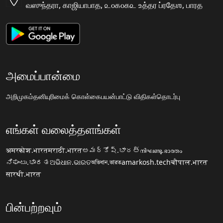
வஸுந்தரா, காஜியாபாத, ௨௦௧௦௧௨ உத்தர ப்ரதேஶ, பாரத
அமைப்பான்மை
அறிமுகம்
தனியுரிமைக் கொள்கை
பயன்பாட்டு விதிகள்
தொடர்பு
எங்கள் வலைத்தளங்கள்
अमरकोश.भारत
मराठी.भारत
అమర్కోష్.భారత్
നിഘണ്ടു.ഭാരതം
ನಿಘಂಟು.ಭಾರತ
ଅଭିଧାନ.ଭାରତ
অভিধান.ভারত
amarkosh.tech
चौपाल.भारत
सारथी.भारत
பின்பற்றவும்