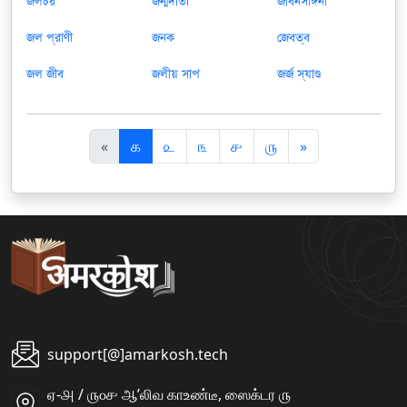
জলচর
জন্মদাতা
জীবনসঙ্গিনী
জল প্রাণী
জনক
জেবত্ব
জল জীব
জলীয় সাপ
জর্জ স্যাণ্ড
पि
अ
«
௧
௨
௩
௪
௫
»
छ
ग
ला
ला
support[@]amarkosh.tech
ஏ-௮ / ௫௦௪ ஆʼலிவ காஉண்டீ, ஸைக்டர ௫