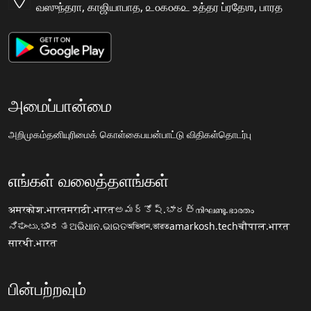
வஸுந்தரா, காஜியாபாத, ௨௦௧௦௧௨ உத்தர ப்ரதேஶ, பாரத
அமைப்பான்மை
அறிமுகம்
தனியுரிமைக் கொள்கை
பயன்பாட்டு விதிகள்
தொடர்பு
எங்கள் வலைத்தளங்கள்
अमरकोश.भारत
मराठी.भारत
అమర్కోష్.భారత్
നിഘണ്ടു.ഭാരതം
ನಿಘಂಟು.ಭಾರತ
ଅଭିଧାନ.ଭାରତ
অভিধান.ভারত
amarkosh.tech
चौपाल.भारत
सारथी.भारत
பின்பற்றவும்