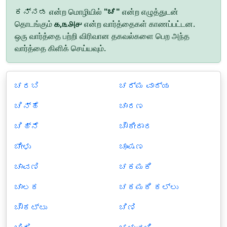
ಕನ್ನಡ என்ற மொழியில்
"ಚ"
என்ற எழுத்துடன்
தொடங்கும்
௧,௩௮௪
என்ற வார்த்தைகள் காணப்பட்டன.
ஒரு வார்த்தை பற்றி விரிவான தகவல்களை பெற அந்த
வார்த்தை கிளிக் செய்யவும்.
ಚರಬಿ
ಚರ್ಮ ವಾದ್ಯ
ಚಿನ್ಹೆ
ಚಾರಣ
ಚಿಹ್ನೆ
ಚೌಕೀದಾರ
ಚೇಳು
ಚೂಷಣ
ಚಾವಣಿ
ಚಕಮಕಿ
ಚಾಲಕ
ಚಕಮಕಿ ಕಲ್ಲು
ಚೌಕಟ್ಟು
ಚಿಣಿ