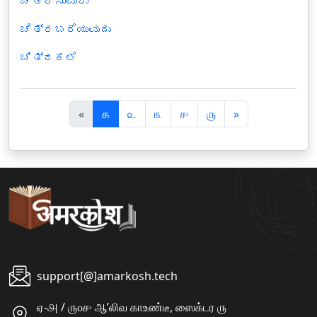
ಚಿತ್ರಿಸುವುದು
ಚಿತ್ರಬರೆಯುವುದು
ಚಿತ್ರಕಲೆ
पि
अ
«
௧
௨
௩
௪
௫
»
छ
ग
ला
ला
support[@]amarkosh.tech
ஏ-௮ / ௫௦௪ ஆʼலிவ காஉண்டீ, ஸைக்டர ௫