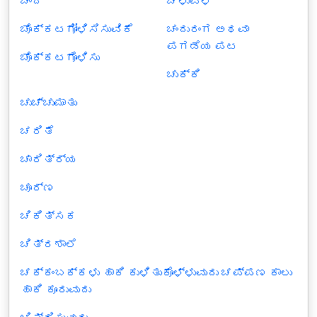
ಚಿಂದಿ
ಚಳುವಳಿ
ಚೊಕ್ಕಟಗೋಳಿಸಿಸುವಿಕೆ
ಚಂದುರಂಗ ಅಥವಾ
ಪಗಡೆಯ ಪಟ
ಚೊಕ್ಕಟಗೊಳಿಸು
ಚುಕ್ಕಿ
ಚುಚ್ಚುಮಾತು
ಚರಿತೆ
ಚಾರಿತ್ರ್ಯ
ಚೂರ್ಣ
ಚಿಕಿತ್ಸಕ
ಚಿತ್ರಶಾಲೆ
ಚಕ್ಕಂಬಕ್ಕಳು ಹಾಕಿ ಕುಳಿತುಕೊಳ್ಳುವುದು ಚಪ್ಪಣ ಕಾಲು
ಹಾಕಿ ಕೂರುವುದು