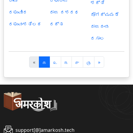
ರಾಮ
ರಘುರಾಜ
ಶಕ್ತಿ
ರಘುವೀರ
ರಾಜ ದಶರಥ
ರೋಗಕ್ಷಮತೆ
ರಘುವಂಶತಿಲಕ
ರಕ್ತ
ರಾಜದಂಡ
ರಸಾಲ
पि
अ
«
௧
௨
௩
௪
௫
»
छ
ग
ला
ला
support[@]amarkosh.tech