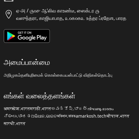
ஏ-௮ / ௫௦௪ ஆʼலிவ காஉண்டீ, ஸைக்டர ௫
வஸுந்தரா, காஜியாபாத, ௨௦௧௦௧௨ உத்தர ப்ரதேஶ, பாரத
அமைப்பான்மை
அறிமுகம்
தனியுரிமைக் கொள்கை
பயன்பாட்டு விதிகள்
தொடர்பு
எங்கள் வலைத்தளங்கள்
अमरकोश.भारत
मराठी.भारत
అమర్కోష్.భారత్
നിഘണ്ടു.ഭാരതം
ನಿಘಂಟು.ಭಾರತ
ଅଭିଧାନ.ଭାରତ
অভিধান.ভারত
amarkosh.tech
चौपाल.भारत
सारथी.भारत