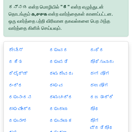
ಕನ್ನಡ என்ற மொழியில்
"ರ"
என்ற எழுத்துடன்
தொடங்கும்
௧,௪௪௧
என்ற வார்த்தைகள் காணப்பட்டன.
ஒரு வார்த்தை பற்றி விரிவான தகவல்களை பெற அந்த
வார்த்தை கிளிக் செய்யவும்.
ರೇಬೀಸ್
ರಘುವರ
ರುಧಿರ
ರಹಿತ
ರಘುಪತಿ
ರೋಧಿಸುವುದು
ರಿಟೈರ್ಡ್
ರಾಮದೇವರು
ರಾಗ ಯೋಗ
ರಂದ್ರ
ರಾಘವ
ರಾಜಯೋಗ
ರಘುನಂದನ
ರಾಮಚಂದ್ರ
ರಜತಾದ್ರಿ
ರಾಘವೇಂದ್ರ
ರಘುರಾಯ
ರೋಧ
ರಘುನಾಶ
ರಘುನಾಯಕ
ರೋಗ
ಪ್ರತಿರೋಧ