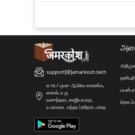
அமை
அறிமுக
support[@]amarkosh.tech
தனியு
ஏ-௮ / ௫௦௪ ஆʼலிவ காஉண்டீ,
பயன்பா
ஸைக்டர ௫
வஸுந்தரா, காஜியாபாத,
தொடர்ப
௨௦௧௦௧௨ உத்தர ப்ரதேஶ, பாரத