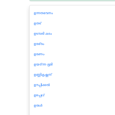
ഉന്നതഭവനം
ഉതട്
ഉടമ്പടി കടം
ഉരഭ്രം
ഉരണം
ഉയര്ന്ന ഭൂമി
ഉണ്ണികൃഷ്ണന്
ഉറപ്പിക്കൽ
ഉഴപ്പല്
ഉരുള്‍