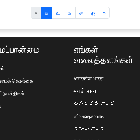
पि
अ
«
௧
௨
௩
௪
௫
»
छ
ग
ला
ला
ப்பான்மை
எங்கள்
வலைத்தளங்கள்
ம்
अमरकोश.भारत
ரிமைக் கொள்கை
मराठी.भारत
ட்டு விதிகள்
అమర్కోష్.భారత్
ு
നിഘണ്ടു.ഭാരതം
ನಿಘಂಟು.ಭಾರತ