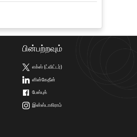
பின்பற்றவும்
எக்ஸ் (ட்விட்டர்)
ளின்கேதீன்
பேஸ்புக்
இன்ஸ்டாகிராம்