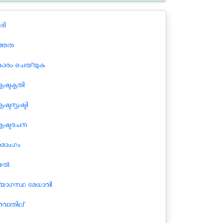
ാദി
ത്തത
ാരം ചെയ്യുക
ൃഷ്ടകൃതി
ൃഷ്ടസൃഷ്ടി
കൃഷ്ടരചന
തമാംഗം
ല്‍
യോഗസ്ഥ മേധാവി
റവാതില്