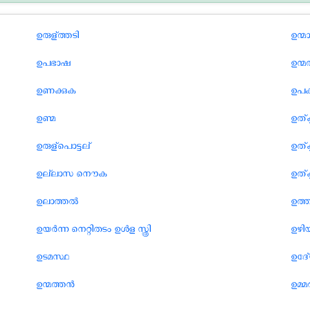
ഉരുള്ത്തടി
ഉന്മ
ഉപഭാഷ
ഉന്മ
ഉണക്കുക
ഉപക
ഉണ്മ
ഉത്ക
ഉരുള്പൊട്ടല്
ഉത്ക
ഉല്ലാസ നൌക
ഉത്
ഉലാത്തല്‍
ഉത്
ഉയര്‍ന്ന നെറ്റിതടം ഉള്‍ള സ്ത്രി
ഉഴിയ
ഉടമസ്ഥ
ഉദ്
ഉന്മത്തന്‍
ഉമ്മ