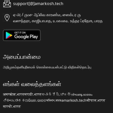
support[@]amarkosh.tech
ஏ-௮ / ௫௦௪ ஆʼலிவ காஉண்டீ, ஸைக்டர ௫
வஸுந்தரா, காஜியாபாத, ௨௦௧௦௧௨ உத்தர ப்ரதேஶ, பாரத
அமைப்பான்மை
அறிமுகம்
தனியுரிமைக் கொள்கை
பயன்பாட்டு விதிகள்
தொடர்பு
எங்கள் வலைத்தளங்கள்
अमरकोश.भारत
मराठी.भारत
అమర్కోష్.భారత్
നിഘണ്ടു.ഭാരതം
ನಿಘಂಟು.ಭಾರತ
ଅଭିଧାନ.ଭାରତ
অভিধান.ভারত
amarkosh.tech
चौपाल.भारत
सारथी.भारत