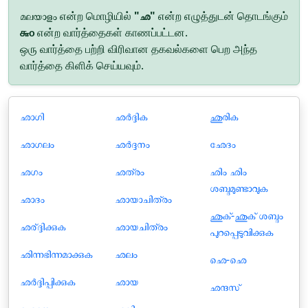
മലയാളം என்ற மொழியில்
"ഛ"
என்ற எழுத்துடன் தொடங்கும்
௬௦
என்ற வார்த்தைகள் காணப்பட்டன.
ஒரு வார்த்தை பற்றி விரிவான தகவல்களை பெற அந்த
வார்த்தை கிளிக் செய்யவும்.
ഛാഗി
ഛർദ്ദിക
ഛുരിക
ഛാഗലം
ഛർദ്ദനം
ഛേദം
ഛഗം
ഛത്രം
ഛിം ഛിം
ശബ്ദമുണ്ടാവുക
ഛാദം
ഛായാചിത്രം
ഛുക്-ഛുക് ശബ്ദം
ഛര്ദ്ദിക്കുക
ഛായചിത്രം
പുറപ്പെടുവിക്കുക
ഛിന്നഭിന്നമാക്കുക
ഛലം
ഛെ-ഛെ
ഛർദ്ദിപ്പിക്കുക
ഛായ
ഛന്ദസ്