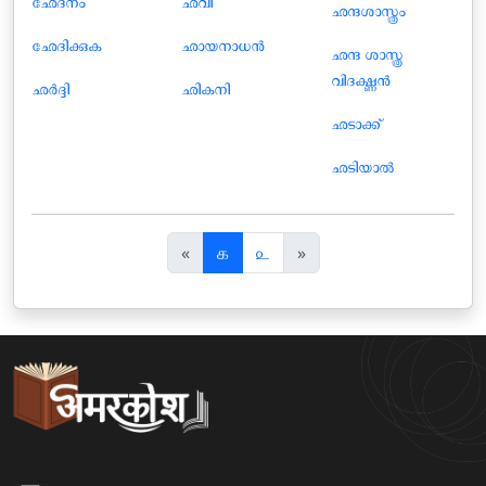
ഛേദനം
ഛവി
ഛന്ദശാസ്ത്രം
ഛേദിക്കുക
ഛായനാധന്‍
ഛന്ദ ശാസ്ത്ര
വിദഗ്ദ്ധന്‍
ഛർദ്ദി
ഛികനി
ഛടാക്ക്
ഛടിയാൽ
पि
अ
«
௧
௨
»
छ
ग
ला
ला