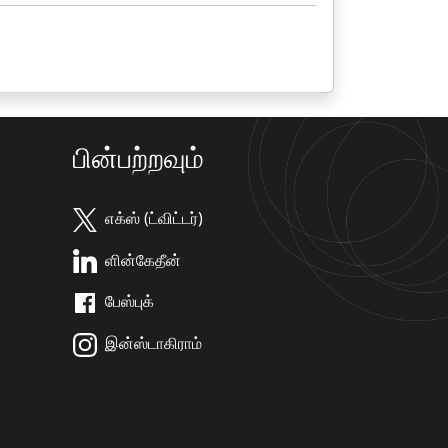
பின்பற்றவும்
எக்ஸ் (ட்விட்டர்)
ளின்கேதீன்
பேஸ்புக்
இன்ஸ்டாகிராம்