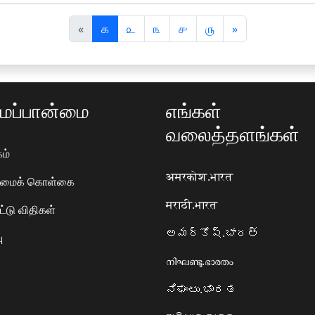
पि
अ
«
௧
௨
௩
௪
௫
»
छ
ग
ला
ला
ப்பான்மை
எங்கள்
வலைத்தளங்கள்
ம்
अमरकोश.भारत
ரிமைக் கொள்கை
मराठी.भारत
ட்டு விதிகள்
అమర్కోష్.భారత్
ு
നിഘണ്ടു.ഭാരതം
ನಿಘಂಟು.ಭಾರತ