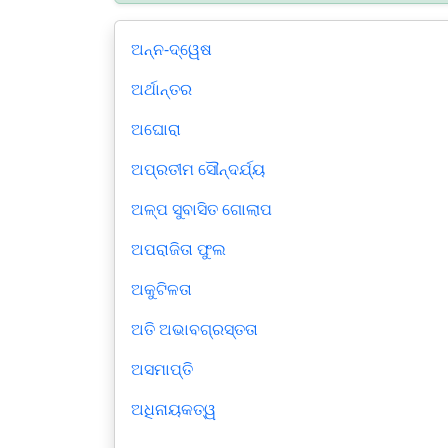
ଅନ୍ନ-ଦ୍ୱେଷ
ଅର୍ଥାନ୍ତର
ଅଘୋରା
ଅପ୍ରତୀମ ସୌନ୍ଦର୍ଯ୍ୟ
ଅଳ୍ପ ସୁବାସିତ ଗୋଲାପ
ଅପରାଜିତା ଫୁଲ
ଅକୁଟିଳତା
ଅତି ଅଭାବଗ୍ରସ୍ତତା
ଅସମାପ୍ତି
ଅଧିନାୟକତ୍ୱ