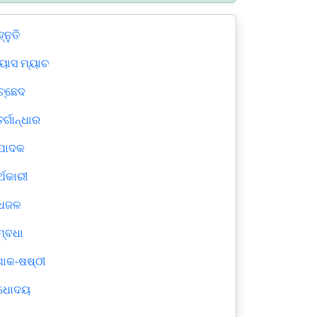
୍ନୁତି
ୟାସ ମ୍ୟାଚ
ଚ୍ଛେଦ
ର୍ଗାନ୍ଧାର
ପାଦକ
୍ଥକାରୀ
ଦ୍ଧଜଳ
୍ବଧା
କ-ଷଷ୍ଠୀ
ଦ୍ଧୋଦୟ