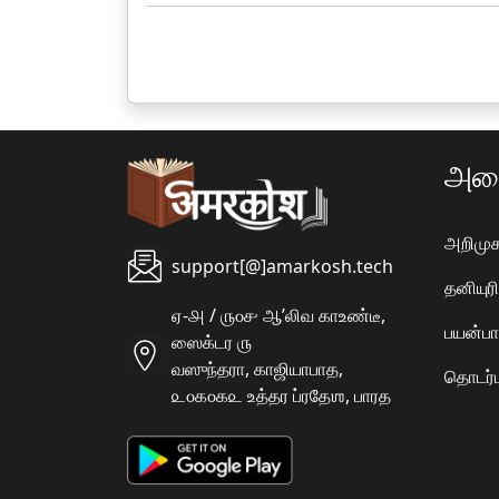
அமை
அறிமுக
support[@]amarkosh.tech
தனியு
ஏ-௮ / ௫௦௪ ஆʼலிவ காஉண்டீ,
பயன்பா
ஸைக்டர ௫
வஸுந்தரா, காஜியாபாத,
தொடர்ப
௨௦௧௦௧௨ உத்தர ப்ரதேஶ, பாரத