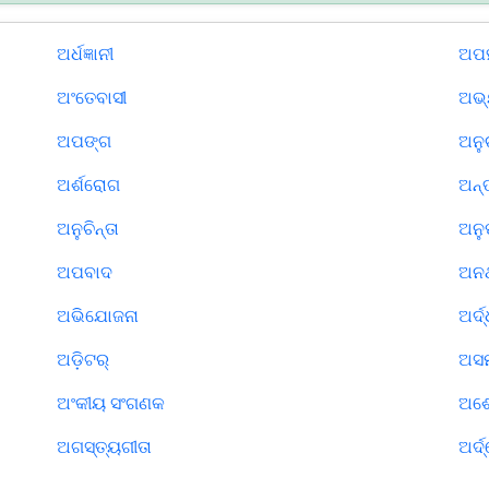
ଅର୍ଧଜ୍ଞାନୀ
ଅପହ
ଅଂତେବାସୀ
ଅଭ୍
ଅପଙ୍ଗ
ଅନୁ
ଅର୍ଶରୋଗ
ଅନ୍ତ
ଅନୁଚିନ୍ତା
ଅନୁ
ଅପବାଦ
ଅନର
ଅଭିଯୋଜନା
ଅର୍
ଅଡ଼ିଟର୍
ଅସମ
ଅଂକୀୟ ସଂଗଣକ
ଅଶୋ
ଅଗସ୍ତ୍ୟଗୀତା
ଅର୍