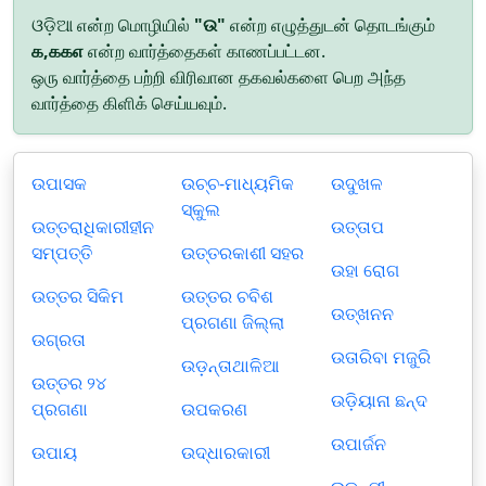
ଓଡ଼ିଆ என்ற மொழியில்
"ଉ"
என்ற எழுத்துடன் தொடங்கும்
௧,௧௧௭
என்ற வார்த்தைகள் காணப்பட்டன.
ஒரு வார்த்தை பற்றி விரிவான தகவல்களை பெற அந்த
வார்த்தை கிளிக் செய்யவும்.
ଉପାସକ
ଉଚ୍ଚ-ମାଧ୍ୟମିକ
ଉଦୁଖଳ
ସ୍କୁଲ
ଉତ୍ତରାଧିକାରୀହୀନ
ଉତ୍ତାପ
ସମ୍ପତ୍ତି
ଉତ୍ତରକାଶୀ ସହର
ଉହା ରୋଗ
ଉତ୍ତର ସିକିମ
ଉତ୍ତର ଚବିଶ
ଉତ୍ଖନନ
ପ୍ରଗଣା ଜିଲ୍ଲା
ଉଗ୍ରତା
ଉତାରିବା ମଜୁରି
ଉଡ଼ନ୍ତାଥାଳିଆ
ଉତ୍ତର ୨୪
ଉଡ଼ିୟାନା ଛନ୍ଦ
ପ୍ରଗଣା
ଉପକରଣ
ଉପାର୍ଜନ
ଉପାୟ
ଉଦ୍ଧାରକାରୀ