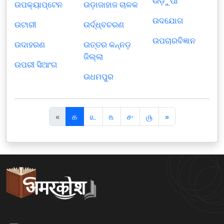
ଉଡ଼ୁପୀ
ଉପକ୍ୟାପ୍ଟେନ
ଉଡ଼ାଜାହାଜ ଚାଳକ
ଉଦ‌ଯୋଗ
ଉଟାରୀ
ଉର୍ଦ୍ଧ୍ବଚରଣ
ଉପଚାରବିଜ୍ଞାନ
ଉଦାହରଣ
ଉତ୍ତର କନ୍ନଡ଼
ଜିଲ୍ଲା
ଉପରୀ ସିଆଂଗ
ଉଧମପୁର
पि
अ
«
௧
௨
௩
௪
௫
»
छ
ग
ला
ला