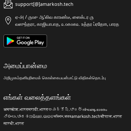
support[@]amarkosh.tech
ஏ-௮ / ௫௦௪ ஆʼலிவ காஉண்டீ, ஸைக்டர ௫
வஸுந்தரா, காஜியாபாத, ௨௦௧௦௧௨ உத்தர ப்ரதேஶ, பாரத
அமைப்பான்மை
அறிமுகம்
தனியுரிமைக் கொள்கை
பயன்பாட்டு விதிகள்
தொடர்பு
எங்கள் வலைத்தளங்கள்
अमरकोश.भारत
मराठी.भारत
అమర్కోష్.భారత్
നിഘണ്ടു.ഭാരതം
ನಿಘಂಟು.ಭಾರತ
ଅଭିଧାନ.ଭାରତ
অভিধান.ভারত
amarkosh.tech
चौपाल.भारत
सारथी.भारत