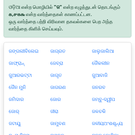
ଓଡ଼ିଆ என்ற மொழியில்
"ଜ"
என்ற எழுத்துடன் தொடங்கும்
௧,௪௧௬
என்ற வார்த்தைகள் காணப்பட்டன.
ஒரு வார்த்தை பற்றி விரிவான தகவல்களை பெற அந்த
வார்த்தை கிளிக் செய்யவும்.
ଜଙ୍ଗଲୀବିଲେଇ
ଜାଗ୍ରତ
ଜାଲୁଜାଲିଆ
ଜାଫ୍ରାନ୍
ଜେବ୍ରା
ଜୈକଲୀନ
ଜୁଆରଭଟ୍ଟା
ଜାଗୃତ
ଜୁଆବାଜି
ଜୈନ ମୁନି
ଜାଗରଣ
ଜନରବ
ଜମିଦାର
ଜୋର
ଜମ୍ବୁ-ଦ୍ୱୀପ
ଜୋର୍
ଜୀରା
ଜଳଚକି
ଜଟାୟୁ
ଜାମୁବଣ
ଜଳୀୟଅଂଶଶୂନ୍ୟ