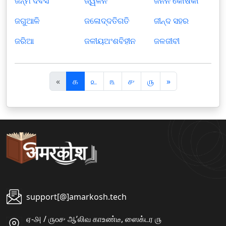
ଜନ୍ମ ଦିବସ
ଜ୍ୱଳନ
ଜନନ କୋଷିକା
ଜଗୁଆଳି
ଜଳୋଦ୍ଦତିଗତି
ଜୀନ୍ଦ ସହର
ଜରିଆ
ଜଳୀୟଅଂଶବିହୀନ
ଜଳଜୀବୀ
पि
अ
«
௧
௨
௩
௪
௫
»
छ
ग
ला
ला
support[@]amarkosh.tech
ஏ-௮ / ௫௦௪ ஆʼலிவ காஉண்டீ, ஸைக்டர ௫