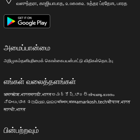
வஸுந்தரா, காஜியாபாத, ௨௦௧௦௧௨ உத்தர ப்ரதேஶ, பாரத
அமைப்பான்மை
அறிமுகம்
தனியுரிமைக் கொள்கை
பயன்பாட்டு விதிகள்
தொடர்பு
எங்கள் வலைத்தளங்கள்
अमरकोश.भारत
मराठी.भारत
అమర్కోష్.భారత్
നിഘണ്ടു.ഭാരതം
ನಿಘಂಟು.ಭಾರತ
ଅଭିଧାନ.ଭାରତ
অভিধান.ভারত
amarkosh.tech
चौपाल.भारत
सारथी.भारत
பின்பற்றவும்