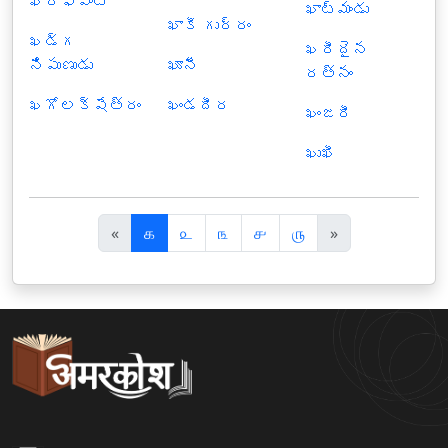
ఖరీఫ్‍పంట
ఖాట్మండు
ఖాకీ గుర్రం
ఖడ్గ
ఖరీదైన
నిపుణుడు
ఖూనీ
రత్నం
ఖగోలక్షేత్రం
ఖండదీర
ఖంజరీ
ఖుఖీ
पि
अ
«
௧
௨
௩
௪
௫
»
छ
ग
ला
ला