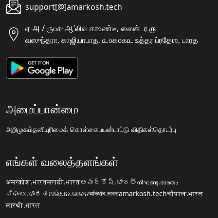
support[@]amarkosh.tech
ஏ-௮ / ௫௦௪ ஆʼலிவ காஉண்டீ, ஸைக்டர ௫
வஸுந்தரா, காஜியாபாத, ௨௦௧௦௧௨ உத்தர ப்ரதேஶ, பாரத
அமைப்பான்மை
அறிமுகம்
தனியுரிமைக் கொள்கை
பயன்பாட்டு விதிகள்
தொடர்பு
எங்கள் வலைத்தளங்கள்
अमरकोश.भारत
मराठी.भारत
అమర్కోష్.భారత్
നിഘണ്ടു.ഭാരതം
ನಿಘಂಟು.ಭಾರತ
ଅଭିଧାନ.ଭାରତ
অভিধান.ভারত
amarkosh.tech
चौपाल.भारत
सारथी.भारत