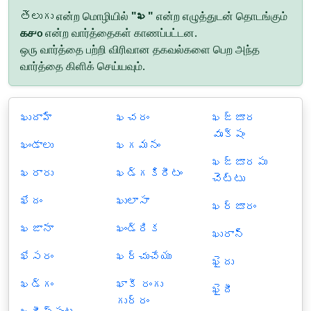
తెలుగు என்ற மொழியில்
"ఖ"
என்ற எழுத்துடன் தொடங்கும்
௧௪௦
என்ற வார்த்தைகள் காணப்பட்டன.
ஒரு வார்த்தை பற்றி விரிவான தகவல்களை பெற அந்த
வார்த்தை கிளிக் செய்யவும்.
ఖుదాహ్
ఖచరం
ఖజ్జూర
వృక్షం
ఖండాలు
ఖగమనం
ఖజ్జూరపు
ఖరారు
ఖడ్గకిరీటం
చెట్టు
ఖేదం
ఖులాసా
ఖర్జూరం
ఖజానా
ఖండ్రిక
ఖురాన్
ఖేసరం
ఖర్చుచేయు
ఖైదు
ఖడ్గం
ఖాకీ రంగు
ఖైదీ
గుర్రం