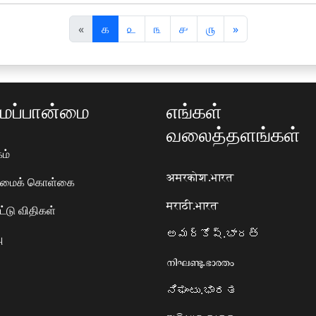
पि
अ
«
௧
௨
௩
௪
௫
»
छ
ग
ला
ला
ப்பான்மை
எங்கள்
வலைத்தளங்கள்
ம்
अमरकोश.भारत
ரிமைக் கொள்கை
मराठी.भारत
ட்டு விதிகள்
అమర్కోష్.భారత్
ு
നിഘണ്ടു.ഭാരതം
ನಿಘಂಟು.ಭಾರತ