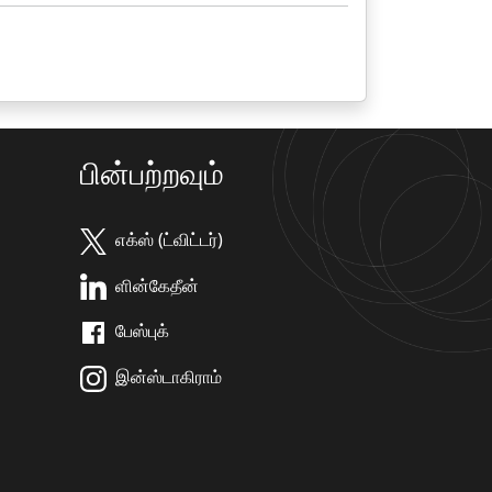
பின்பற்றவும்
எக்ஸ் (ட்விட்டர்)
ளின்கேதீன்
பேஸ்புக்
இன்ஸ்டாகிராம்