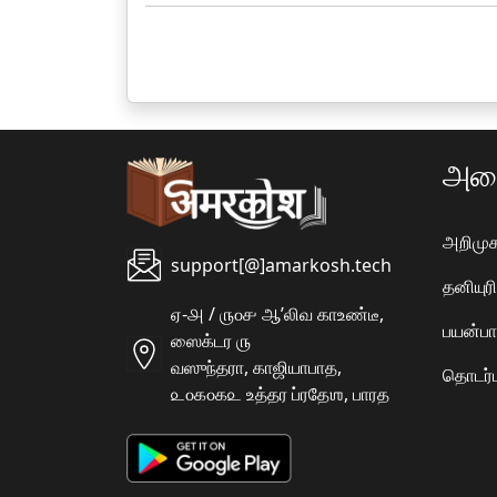
அமை
அறிமுக
support[@]amarkosh.tech
தனியு
ஏ-௮ / ௫௦௪ ஆʼலிவ காஉண்டீ,
பயன்பா
ஸைக்டர ௫
வஸுந்தரா, காஜியாபாத,
தொடர்ப
௨௦௧௦௧௨ உத்தர ப்ரதேஶ, பாரத