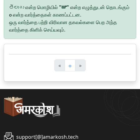
తెలుగు என்ற மொழியில்
"ౠ"
என்ற எழுத்துடன் தொடங்கும்
௦
என்ற வார்த்தைகள் காணப்பட்டன.
ஒரு வார்த்தை பற்றி விரிவான தகவல்களை பெற அந்த
வார்த்தை கிளிக் செய்யவும்.
पि
अ
«
௦
»
छ
ग
ला
ला
support[@]amarkosh.tech