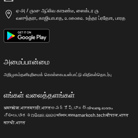
ஏ-௮ / ௫௦௪ ஆʼலிவ காஉண்டீ, ஸைக்டர ௫
வஸுந்தரா, காஜியாபாத, ௨௦௧௦௧௨ உத்தர ப்ரதேஶ, பாரத
அமைப்பான்மை
அறிமுகம்
தனியுரிமைக் கொள்கை
பயன்பாட்டு விதிகள்
தொடர்பு
எங்கள் வலைத்தளங்கள்
अमरकोश.भारत
मराठी.भारत
అమర్కోష్.భారత్
നിഘണ്ടു.ഭാരതം
ನಿಘಂಟು.ಭಾರತ
ଅଭିଧାନ.ଭାରତ
অভিধান.ভারত
amarkosh.tech
चौपाल.भारत
सारथी.भारत