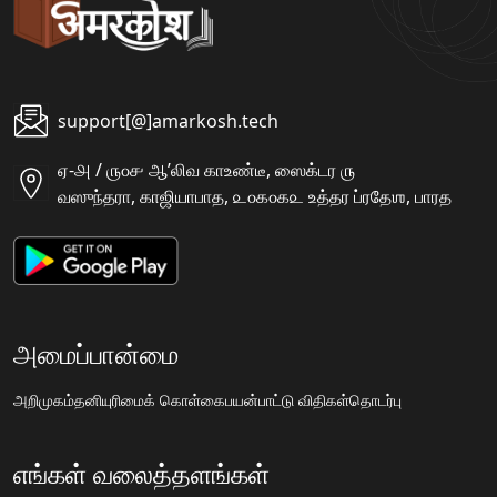
support[@]amarkosh.tech
ஏ-௮ / ௫௦௪ ஆʼலிவ காஉண்டீ, ஸைக்டர ௫
வஸுந்தரா, காஜியாபாத, ௨௦௧௦௧௨ உத்தர ப்ரதேஶ, பாரத
அமைப்பான்மை
அறிமுகம்
தனியுரிமைக் கொள்கை
பயன்பாட்டு விதிகள்
தொடர்பு
எங்கள் வலைத்தளங்கள்