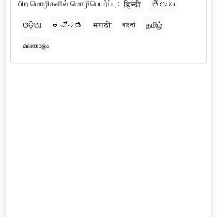
பிற மொழிகளில் மொழிபெயர்ப்பு :
हिन्दी
తెలుగు
ଓଡ଼ିଆ
ಕನ್ನಡ
मराठी
বাংলা
தமிழ்
മലയാളം