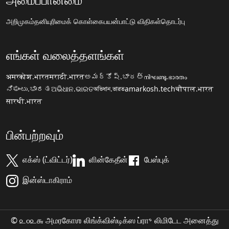
அறிமுகம்
தனியுரிமைக் கொள்கை
பயன்பாட்டு விதிகள்
தொடர்பு
எங்கள் வலைத்தளங்கள்
अमरकोश.भारत
मराठी.भारत
అమర్కోష్.భారత్
നിഘണ്ടു.ഭാരതം
ನಿಘಂಟು.ಭಾರತ
ଅଭିଧାନ.ଭାରତ
অভিধান.ভারত
amarkosh.tech
चौपाल.भारत
सारथी.भारत
பின்பற்றவும்
எக்ஸ் (ட்விட்டர்)
ளின்கேதீன்
பேஸ்புக்
இன்ஸ்டாகிராம்
© ௨௦௨௬ அமரகோஶ லிங்க்விஸ்டிக்ஸ ப்ரா॰ லிமிடேட அனைத்து