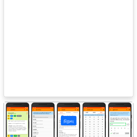
நிறுவு
पिछला
अगला