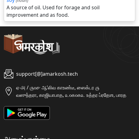
soy
(noun)
A source of oil. Used for forage and soil
improvement and as food.
support[@]amarkosh.tech
ஏ-௮ / ௫௦௪ ஆʼலிவ காஉண்டீ, ஸைக்டர ௫
வஸுந்தரா, காஜியாபாத, ௨௦௧௦௧௨ உத்தர ப்ரதேஶ, பாரத
அமைப்பான்மை