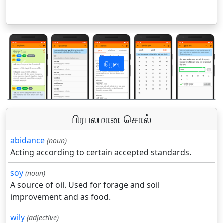
நிறுவு
पिछला
अगला
பிரபலமான சொல்
abidance
(noun)
Acting according to certain accepted standards.
soy
(noun)
A source of oil. Used for forage and soil
improvement and as food.
wily
(adjective)