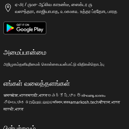
ஏ-௮ / ௫௦௪ ஆʼலிவ காஉண்டீ, ஸைக்டர ௫
வஸுந்தரா, காஜியாபாத, ௨௦௧௦௧௨ உத்தர ப்ரதேஶ, பாரத
அமைப்பான்மை
அறிமுகம்
தனியுரிமைக் கொள்கை
பயன்பாட்டு விதிகள்
தொடர்பு
எங்கள் வலைத்தளங்கள்
अमरकोश.भारत
मराठी.भारत
అమర్కోష్.భారత్
നിഘണ്ടു.ഭാരതം
ನಿಘಂಟು.ಭಾರತ
ଅଭିଧାନ.ଭାରତ
অভিধান.ভারত
amarkosh.tech
चौपाल.भारत
सारथी.भारत
பின்பற்றவும்