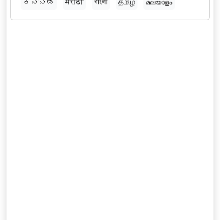
ಕನ್ನಡ
मराठी
বাংলা
தமிழ்
മലയാളം