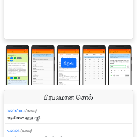
நிறுவு
पिछला
अगला
பிரபலமான சொல்
രജസ്വല
(നാമം)
ആര്ത്തവമുള്ള സ്ത്രീ.
പാവാട
(നാമം)