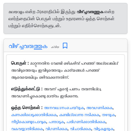
മലയാളം என்ற அகராதியில் இருந்து
വീഴ്ച്ചവരുത്തുക
என்ற
வார்த்தையின் பொருள் மற்றும் உதாரணம் ஒத்த சொற்கள்
மற்றும் எதிர்ச்சொற்களுடன்.
വീഴ്ച്ചവരുത്തുക
ക്രിയ
பொருள் :
മാറ്റുന്നതിനു വേണ്ടി ഒഴികഴിവ്‌ പറഞ്ഞ്‌ അല്ലെങ്കില്
അവിടുത്തെയും ഇവിടുത്തെയും കാര്യങ്ങള്‍ പറഞ്ഞ്‌
ആരെയെങ്കിലും ഒഴിവാക്കുന്നതിന്.
எடுத்துக்காட்டு :
അവന് എന്റെ പണം തരുന്നില്ല,
അവഗണിച്ചുകൊണ്ടു മാത്രം ഇരിക്കുന്നു.
ஒத்த சொற்கள் :
അനവധാനംചെയ്യുക
,
അവഗണിക്കുക
,
കണക്കിലെടുക്കാതിരിക്കുക
,
കണ്ടില്ലെന്നു നടിക്കുക
,
തഴയുക
,
നീട്ടികൊണ്ടുപോവുക
,
പന്താടുക
,
പരിഗണിക്കാതിരിക്കുക
,
വകവയ്ക്കാതിരിക്കുക
,
വിഗണിക്കുക
,
വിചാരിക്കുക
,
വിട്ടുകളയുക
,