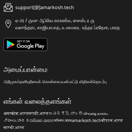
support[@]amarkosh.tech
ஏ-௮ / ௫௦௪ ஆʼலிவ காஉண்டீ, ஸைக்டர ௫
வஸுந்தரா, காஜியாபாத, ௨௦௧௦௧௨ உத்தர ப்ரதேஶ, பாரத
அமைப்பான்மை
அறிமுகம்
தனியுரிமைக் கொள்கை
பயன்பாட்டு விதிகள்
தொடர்பு
எங்கள் வலைத்தளங்கள்
अमरकोश.भारत
मराठी.भारत
అమర్కోష్.భారత్
നിഘണ്ടു.ഭാരതം
ನಿಘಂಟು.ಭಾರತ
ଅଭିଧାନ.ଭାରତ
অভিধান.ভারত
amarkosh.tech
चौपाल.भारत
सारथी.भारत