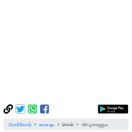
அமார்கோஷ்
മലയാളം
சொல்
വീഴ്ച്ചവരുത്തുക