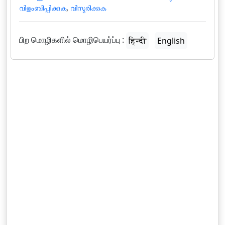
വിളംബിപ്പിക്കുക
,
വിസ്മരിക്കുക
பிற மொழிகளில் மொழிபெயர்ப்பு :
हिन्दी
English