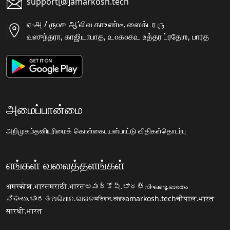
support[@]amarkosh.tech
ஏ-௮ / ௫௦௪ ஆʼலிவ காஉண்டீ, ஸைக்டர ௫
வஸுந்தரா, காஜியாபாத, ௨௦௧௦௧௨ உத்தர ப்ரதேஶ, பாரத
அமைப்பான்மை
அறிமுகம்
தனியுரிமைக் கொள்கை
பயன்பாட்டு விதிகள்
தொடர்பு
எங்கள் வலைத்தளங்கள்
अमरकोश.भारत
मराठी.भारत
అమర్కోష్.భారత్
നിഘണ്ടു.ഭാരതം
ನಿಘಂಟು.ಭಾರತ
ଅଭିଧାନ.ଭାରତ
অভিধান.ভারত
amarkosh.tech
चौपाल.भारत
सारथी.भारत