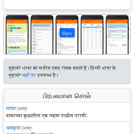
நிறுவு
पिछला
अगला
मुहावरे भाषा को सजीव एवम् रोचक बनाते हैं। हिन्दी भाषा के
मुहावरे
यहाँ पर
उपलब्ध हैं।
பிரபலமான சொல்
मांजर
(नाम)
वाघाच्या कुळातील एक लहान पाळीव प्राणी.
अवकृपा
(नाम)