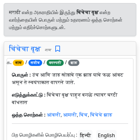
मराठी என்ற அகராதியில் இருந்து
चिंचेचा वृक्ष
என்ற
வார்த்தையின் பொருள் மற்றும் உதாரணம் ஒத்த சொற்கள்
மற்றும் எதிர்ச்சொற்களுடன்.
चिंचेचा वृक्ष
नाम
௧.
/
/
/
नाम
सजीव
वनस्पती
झाड
பொருள் :
उंच आणि जाड खोडाचे एक झाड याचे फळ आंबट
असून ते स्वयंपाकात वापरले जाते.
எடுத்துக்காட்டு :
चिंचेचा वृक्ष पाहून बगळे त्यावर घरटी
बांधतात
ஒத்த சொற்கள் :
आंबली
,
आमली
,
चिंच
,
चिंचेचे झाड
பிற மொழிகளில் மொழிபெயர்ப்பு :
हिन्दी
English