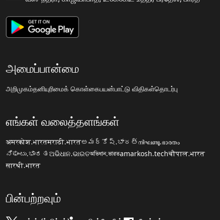
அமைப்பான்மை
அறிமுகம்
தனியுரிமைக் கொள்கை
பயன்பாட்டு விதிகள்
தொடர்பு
எங்கள் வலைத்தளங்கள்
अमरकोश.भारत
मराठी.भारत
అమర్కోష్.భారత్
നിഘണ്ടു.ഭാരതം
ನಿಘಂಟು.ಭಾರತ
ଅଭିଧାନ.ଭାରତ
অভিধান.ভারত
amarkosh.tech
चौपाल.भारत
सारथी.भारत
பின்பற்றவும்