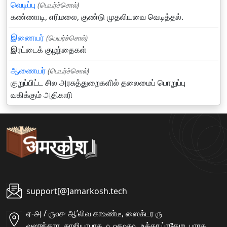
வெடிப்பு
(பெயர்ச்சொல்)
கண்ணாடி, எரிமலை, குண்டு முதலியவை வெடித்தல்.
இணையர்
(பெயர்ச்சொல்)
இரட்டைக் குழந்தைகள்
ஆணையர்
(பெயர்ச்சொல்)
குறுப்பிட்ட சில அரசுத்துறைகளில் தலைமைப் பொறுப்பு
வகிக்கும் அதிகாரி
support[@]amarkosh.tech
ஏ-௮ / ௫௦௪ ஆʼலிவ காஉண்டீ, ஸைக்டர ௫
வஸுந்தரா, காஜியாபாத, ௨௦௧௦௧௨ உத்தர ப்ரதேஶ, பாரத