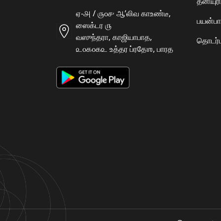
தனியு
ஏ-௮ / ௫௦௪ ஆʼலிவ காஉண்டீ,
பயன்பா
ஸைக்டர ௫
வஸுந்தரா, காஜியாபாத,
தொடர்ப
௨௦௧௦௧௨ உத்தர ப்ரதேஶ, பாரத