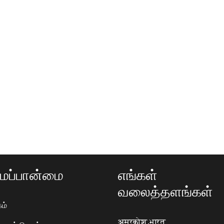
ப்பான்மை
எங்கள்
வலைத்தளங்கள்
ம்
अमरकोश.भारत