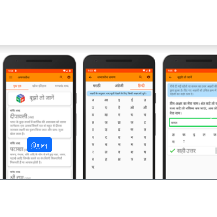
अ
நிறுவு