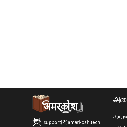
அமை
அறிமுக
support[@]amarkosh.tech