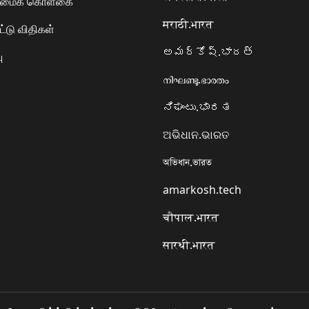
ரிமைக் கொள்கை
मराठी.भारत
ட்டு விதிகள்
అమర్కోష్.భారత్
ு
നിഘണ്ടു.ഭാരതം
ನಿಘಂಟು.ಭಾರತ
ଅଭିଧାନ.ଭାରତ
অভিধান.ভারত
amarkosh.tech
चौपाल.भारत
सारथी.भारत