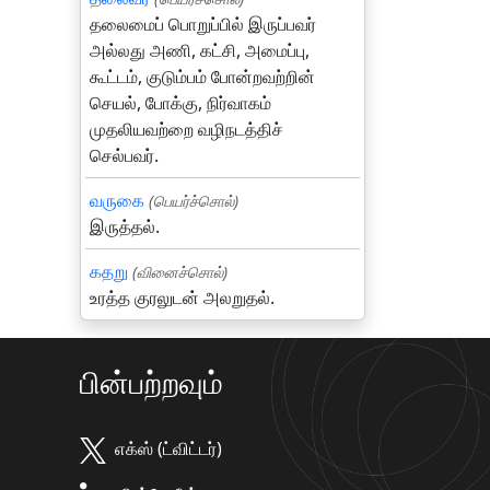
தலைமைப் பொறுப்பில் இருப்பவர்
அல்லது அணி, கட்சி, அமைப்பு,
கூட்டம், குடும்பம் போன்றவற்றின்
செயல், போக்கு, நிர்வாகம்
முதலியவற்றை வழிநடத்திச்
செல்பவர்.
வருகை
(பெயர்ச்சொல்)
இருத்தல்.
கதறு
(வினைச்சொல்)
உரத்த குரலுடன் அலறுதல்.
பின்பற்றவும்
எக்ஸ் (ட்விட்டர்)