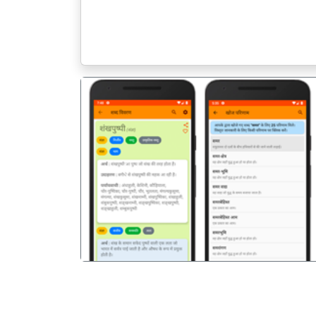
पिछला