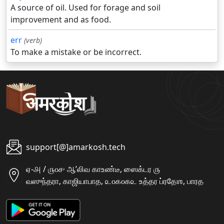
A source of oil. Used for forage and soil
improvement and as food.
err
(verb)
To make a mistake or be incorrect.
support[@]amarkosh.tech
ஏ-௮ / ௫௦௪ ஆʼலிவ காஉண்டீ, ஸைக்டர ௫
வஸுந்தரா, காஜியாபாத, ௨௦௧௦௧௨ உத்தர ப்ரதேஶ, பாரத