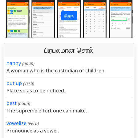
நிறுவு
पिछला
अगला
பிரபலமான சொல்
nanny
(noun)
A woman who is the custodian of children.
put up
(verb)
Place so as to be noticed.
best
(noun)
The supreme effort one can make.
vowelize
(verb)
Pronounce as a vowel.