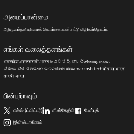
அமைப்பான்மை
அறிமுகம்
தனியுரிமைக் கொள்கை
பயன்பாட்டு விதிகள்
தொடர்பு
எங்கள் வலைத்தளங்கள்
अमरकोश.भारत
मराठी.भारत
అమర్కోష్.భారత్
നിഘണ്ടു.ഭാരതം
ನಿಘಂಟು.ಭಾರತ
ଅଭିଧାନ.ଭାରତ
অভিধান.ভারত
amarkosh.tech
चौपाल.भारत
सारथी.भारत
பின்பற்றவும்
எக்ஸ் (ட்விட்டர்)
ளின்கேதீன்
பேஸ்புக்
இன்ஸ்டாகிராம்