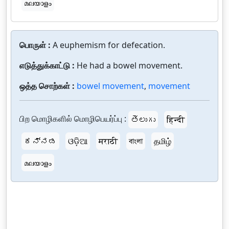
മലയാളം
பொருள் :
A euphemism for defecation.
எடுத்துக்காட்டு :
He had a bowel movement.
ஒத்த சொற்கள் :
bowel movement
,
movement
பிற மொழிகளில் மொழிபெயர்ப்பு :
తెలుగు
हिन्दी
ಕನ್ನಡ
ଓଡ଼ିଆ
मराठी
বাংলা
தமிழ்
മലയാളം