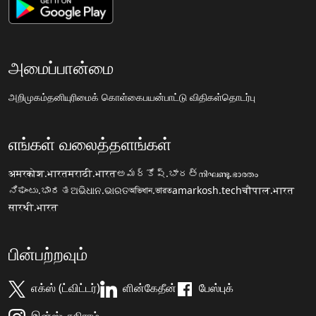
அமைப்பான்மை
அறிமுகம்
தனியுரிமைக் கொள்கை
பயன்பாட்டு விதிகள்
தொடர்பு
எங்கள் வலைத்தளங்கள்
अमरकोश.भारत
मराठी.भारत
అమర్కోష్.భారత్
നിഘണ്ടു.ഭാരതം
ನಿಘಂಟು.ಭಾರತ
ଅଭିଧାନ.ଭାରତ
অভিধান.ভারত
amarkosh.tech
चौपाल.भारत
सारथी.भारत
பின்பற்றவும்
எக்ஸ் (ட்விட்டர்)
ளின்கேதீன்
பேஸ்புக்