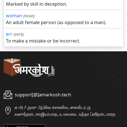
Marked by skill in deception.
woman
(noun)
An adult female person (as opposed to a man).
err
(verb)
To make a mistake or be incorrect.
support[@]amarkosh.tech
ஏ-௮ / ௫௦௪ ஆʼலிவ காஉண்டீ, ஸைக்டர ௫
வஸுந்தரா, காஜியாபாத, ௨௦௧௦௧௨ உத்தர ப்ரதேஶ, பாரத