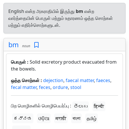
English என்ற அகராதியில் இருந்து
bm
என்ற
வார்த்தையின் பொருள் மற்றும் உதாரணம் ஒத்த சொற்கள்
மற்றும் எதிர்ச்சொற்களுடன்.
bm
noun
பொருள் :
Solid excretory product evacuated from
the bowels.
ஒத்த சொற்கள் :
dejection
,
faecal matter
,
faeces
,
fecal matter
,
feces
,
ordure
,
stool
பிற மொழிகளில் மொழிபெயர்ப்பு :
తెలుగు
हिन्दी
ಕನ್ನಡ
ଓଡ଼ିଆ
मराठी
বাংলা
தமிழ்