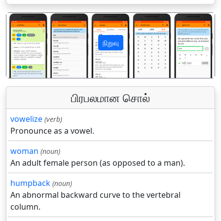
நிறுவு
पिछला
अगला
பிரபலமான சொல்
vowelize
(verb)
Pronounce as a vowel.
woman
(noun)
An adult female person (as opposed to a man).
humpback
(noun)
An abnormal backward curve to the vertebral
column.