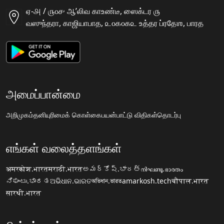
ஏ-௮ / ௫௦௪ ஆʼலிவ காஉண்டீ, ஸைக்டர ௫
வஸுந்தரா, காஜியாபாத, ௨௦௧௦௧௨ உத்தர ப்ரதேஶ, பாரத
அமைப்பான்மை
அறிமுகம்
தனியுரிமைக் கொள்கை
பயன்பாட்டு விதிகள்
தொடர்பு
எங்கள் வலைத்தளங்கள்
अमरकोश.भारत
मराठी.भारत
అమర్కోష్.భారత్
നിഘണ്ടു.ഭാരതം
ನಿಘಂಟು.ಭಾರತ
ଅଭିଧାନ.ଭାରତ
অভিধান.ভারত
amarkosh.tech
चौपाल.भारत
सारथी.भारत