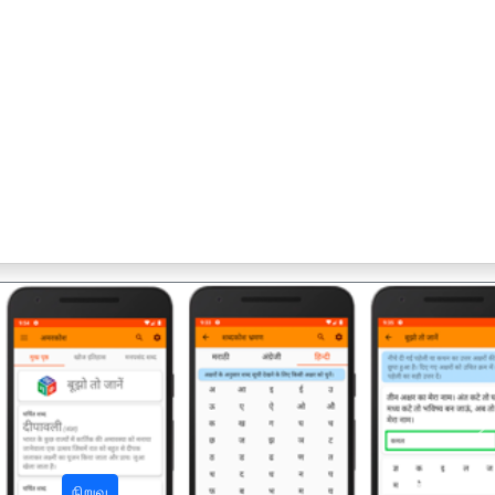
अ
நிறுவு