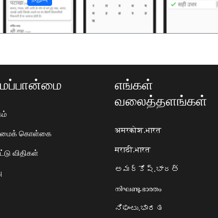
ப்பான்மை
எங்கள்
வலைத்தளங்கள்
ம்
अमरकोश.भारत
ரிமைக் கொள்கை
मराठी.भारत
ட்டு விதிகள்
అమర్కోష్.భారత్
ு
നിഘണ്ടു.ഭാരതം
ನಿಘಂಟು.ಭಾರತ