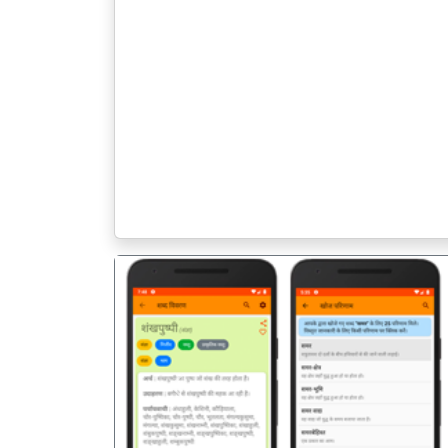
पिछला