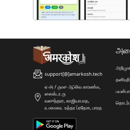
அமை
அறிமுக
support[@]amarkosh.tech
தனியு
ஏ-௮ / ௫௦௪ ஆʼலிவ காஉண்டீ,
பயன்பா
ஸைக்டர ௫
வஸுந்தரா, காஜியாபாத,
தொடர்ப
௨௦௧௦௧௨ உத்தர ப்ரதேஶ, பாரத