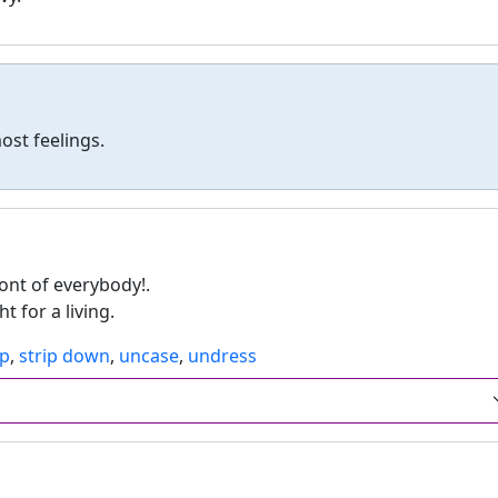
st feelings.
ont of everybody!.
t for a living.
ip
,
strip down
,
uncase
,
undress