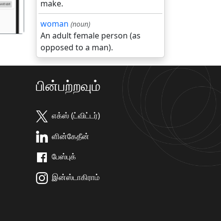
make.
woman
(noun)
An adult female person (as
opposed to a man).
பின்பற்றவும்
எக்ஸ் (ட்விட்டர்)
ளின்கேதீன்
பேஸ்புக்
இன்ஸ்டாகிராம்