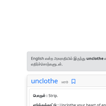
English என்ற அகராதியில் இருந்து
unclothe
எ
எதிர்ச்சொற்களுடன்.
unclothe
verb
பொருள் :
Strip.
எடுத்துக்காட்டு :
Unclothe your heart of en