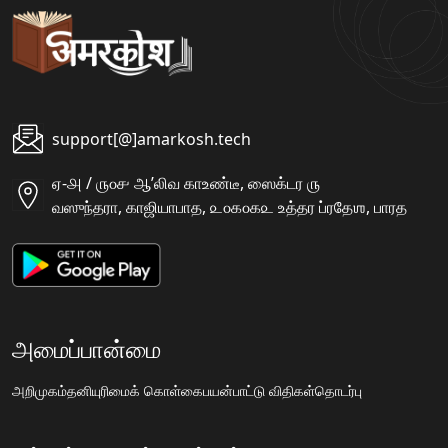
support[@]amarkosh.tech
ஏ-௮ / ௫௦௪ ஆʼலிவ காஉண்டீ, ஸைக்டர ௫
வஸுந்தரா, காஜியாபாத, ௨௦௧௦௧௨ உத்தர ப்ரதேஶ, பாரத
அமைப்பான்மை
அறிமுகம்
தனியுரிமைக் கொள்கை
பயன்பாட்டு விதிகள்
தொடர்பு