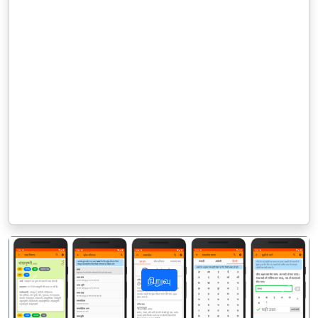
நிறுவு
पिछला
अगला