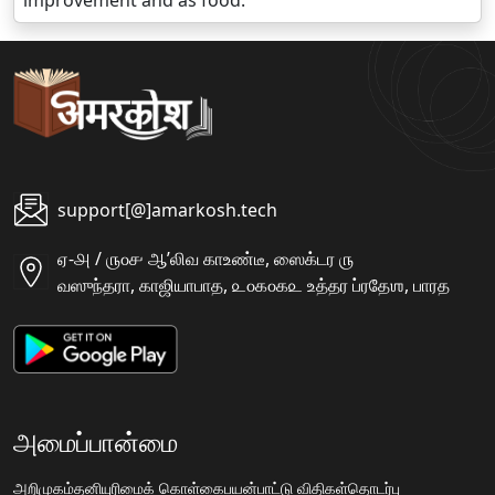
improvement and as food.
support[@]amarkosh.tech
ஏ-௮ / ௫௦௪ ஆʼலிவ காஉண்டீ, ஸைக்டர ௫
வஸுந்தரா, காஜியாபாத, ௨௦௧௦௧௨ உத்தர ப்ரதேஶ, பாரத
அமைப்பான்மை
அறிமுகம்
தனியுரிமைக் கொள்கை
பயன்பாட்டு விதிகள்
தொடர்பு