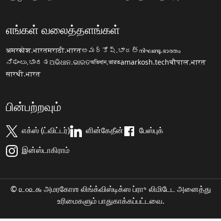
எங்கள் வலைத்தளங்கள்
अमरकोश.भारत
मराठी.भारत
అమర్కోష్.భారత్
നിഘണ്ടു.ഭാരതം
ನಿಘಂಟು.ಭಾರತ
ଅଭିଧାନ.ଭାରତ
অভিধান.ভারত
amarkosh.tech
चौपाल.भारत
सारथी.भारत
பின்பற்றவும்
எக்ஸ் (ட்விட்டர்)
ளின்கேதீன்
பேஸ்புக்
இன்ஸ்டாகிராம்
© ௨௦௨௬ அமரகோஶ லிங்க்விஸ்டிக்ஸ ப்ரா॰ லிமிடேட அனைத்து
உரிமைகளும் பாதுகாக்கப்பட்டவை.