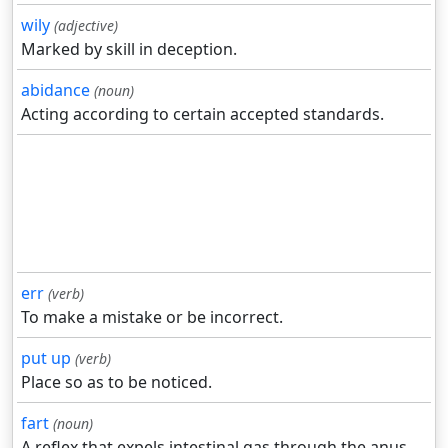
wily
(adjective)
Marked by skill in deception.
abidance
(noun)
Acting according to certain accepted standards.
err
(verb)
To make a mistake or be incorrect.
put up
(verb)
Place so as to be noticed.
fart
(noun)
A reflex that expels intestinal gas through the anus.