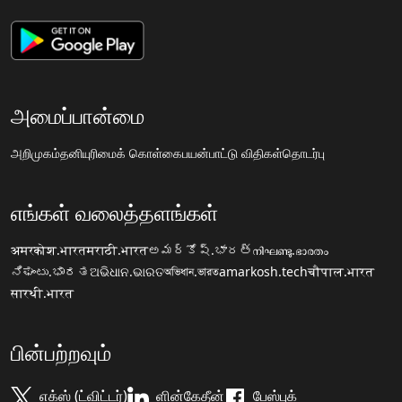
அமைப்பான்மை
அறிமுகம்
தனியுரிமைக் கொள்கை
பயன்பாட்டு விதிகள்
தொடர்பு
எங்கள் வலைத்தளங்கள்
अमरकोश.भारत
मराठी.भारत
అమర్కోష్.భారత్
നിഘണ്ടു.ഭാരതം
ನಿಘಂಟು.ಭಾರತ
ଅଭିଧାନ.ଭାରତ
অভিধান.ভারত
amarkosh.tech
चौपाल.भारत
सारथी.भारत
பின்பற்றவும்
எக்ஸ் (ட்விட்டர்)
ளின்கேதீன்
பேஸ்புக்