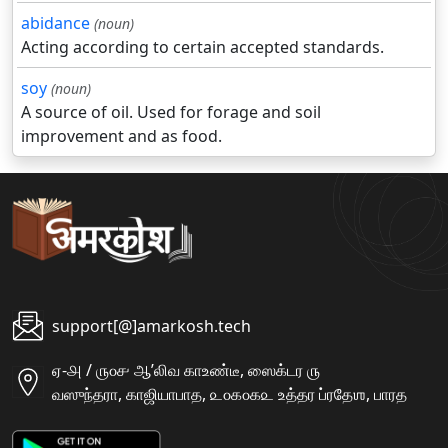
abidance
(noun)
Acting according to certain accepted standards.
soy
(noun)
A source of oil. Used for forage and soil
improvement and as food.
support[@]amarkosh.tech
ஏ-௮ / ௫௦௪ ஆʼலிவ காஉண்டீ, ஸைக்டர ௫
வஸுந்தரா, காஜியாபாத, ௨௦௧௦௧௨ உத்தர ப்ரதேஶ, பாரத