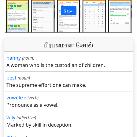
நிறுவு
पिछला
अगला
பிரபலமான சொல்
nanny
(noun)
A woman who is the custodian of children.
best
(noun)
The supreme effort one can make.
vowelize
(verb)
Pronounce as a vowel.
wily
(adjective)
Marked by skill in deception.