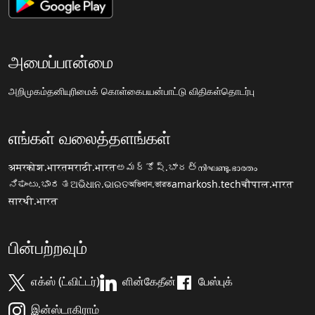
அமைப்பான்மை
அறிமுகம்
தனியுரிமைக் கொள்கை
பயன்பாட்டு விதிகள்
தொடர்பு
எங்கள் வலைத்தளங்கள்
अमरकोश.भारत
मराठी.भारत
అమర్కోష్.భారత్
നിഘണ്ടു.ഭാരതം
ನಿಘಂಟು.ಭಾರತ
ଅଭିଧାନ.ଭାରତ
অভিধান.ভারত
amarkosh.tech
चौपाल.भारत
सारथी.भारत
பின்பற்றவும்
எக்ஸ் (ட்விட்டர்)
ளின்கேதீன்
பேஸ்புக்
இன்ஸ்டாகிராம்