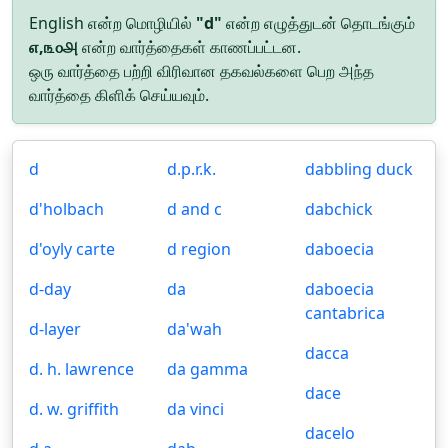
English என்ற மொழியில்
"d"
என்ற எழுத்துடன் தொடங்கும்
௭,௩௦௮
என்ற வார்த்தைகள் காணப்பட்டன.
ஒரு வார்த்தை பற்றி விரிவான தகவல்களை பெற அந்த
வார்த்தை கிளிக் செய்யவும்.
d
d.p.r.k.
dabbling duck
d'holbach
d and c
dabchick
d'oyly carte
d region
daboecia
d-day
da
daboecia
cantabrica
d-layer
da'wah
dacca
d. h. lawrence
da gamma
dace
d. w. griffith
da vinci
dacelo