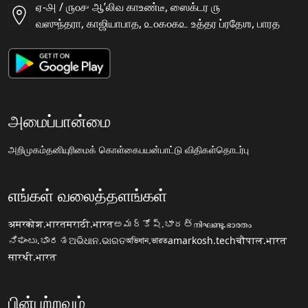
ஏ-௮ / ௫௦௪ ஆʼலிவ காஉண்டீ, ஸைக்டர ௫
வஸுந்தரா, காஜியாபாத, ௨௦௧௦௧௨ உத்தர ப்ரதேஶ, பாரத
அமைப்பான்மை
அறிமுகம்
தனியுரிமைக் கொள்கை
பயன்பாட்டு விதிகள்
தொடர்பு
எங்கள் வலைத்தளங்கள்
अमरकोश.भारत
मराठी.भारत
అమర్కోష్.భారత్
നിഘണ്ടു.ഭാരതം
ನಿಘಂಟು.ಭಾರತ
ଅଭିଧାନ.ଭାରତ
অভিধান.ভারত
amarkosh.tech
चौपाल.भारत
सारथी.भारत
பின்பற்றவும்