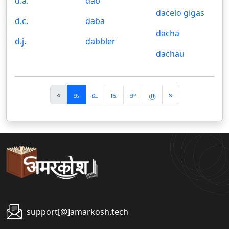
d.a.
dab
dacelo gigas
d.c.
daba
dacha
d.j.
dabbler
dachau
पि
अ
«
௧
௨
௩
௪
௫
»
छ
ग
ला
ला
support[@]amarkosh.tech