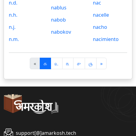
n.d.
nac
nablus
n.h.
nacelle
nabob
n.j.
nacho
nabokov
n.m.
nacimiento
पि
अ
«
௧
௨
௩
௪
௫
»
छ
ग
ला
ला
support[@]amarkosh.tech