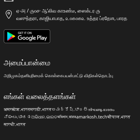
ஏ-௮ / ௫௦௪ ஆʼலிவ காஉண்டீ, ஸைக்டர ௫
வஸுந்தரா, காஜியாபாத, ௨௦௧௦௧௨ உத்தர ப்ரதேஶ, பாரத
அமைப்பான்மை
அறிமுகம்
தனியுரிமைக் கொள்கை
பயன்பாட்டு விதிகள்
தொடர்பு
எங்கள் வலைத்தளங்கள்
अमरकोश.भारत
मराठी.भारत
అమర్కోష్.భారత్
നിഘണ്ടു.ഭാരതം
ನಿಘಂಟು.ಭಾರತ
ଅଭିଧାନ.ଭାରତ
অভিধান.ভারত
amarkosh.tech
चौपाल.भारत
सारथी.भारत