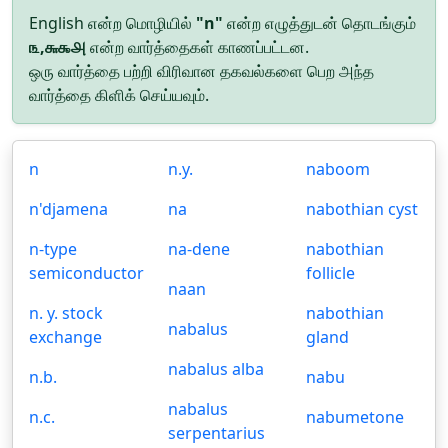
English என்ற மொழியில்
"n"
என்ற எழுத்துடன் தொடங்கும்
௩,௬௯௮
என்ற வார்த்தைகள் காணப்பட்டன.
ஒரு வார்த்தை பற்றி விரிவான தகவல்களை பெற அந்த
வார்த்தை கிளிக் செய்யவும்.
n
n.y.
naboom
n'djamena
na
nabothian cyst
n-type
na-dene
nabothian
semiconductor
follicle
naan
n. y. stock
nabothian
nabalus
exchange
gland
nabalus alba
n.b.
nabu
nabalus
n.c.
nabumetone
serpentarius