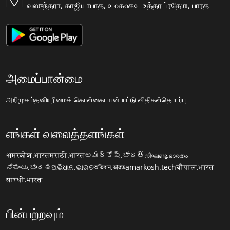
வஸுந்தரா, காஜியாபாத, ௨௦௧௦௧௨ உத்தர ப்ரதேஶ, பாரத
அமைப்பான்மை
அறிமுகம்
தனியுரிமைக் கொள்கை
பயன்பாட்டு விதிகள்
தொடர்பு
எங்கள் வலைத்தளங்கள்
अमरकोश.भारत
मराठी.भारत
అమర్కోష్.భారత్
നിഘണ്ടു.ഭാരതം
ನಿಘಂಟು.ಭಾರತ
ଅଭିଧାନ.ଭାରତ
অভিধান.ভারত
amarkosh.tech
चौपाल.भारत
सारथी.भारत
பின்பற்றவும்