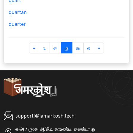
quart
quartan
quarter
पि
अ
«
௩
௪
௫
௬
௭
»
छ
ग
ला
ला
support[@]amarkosh.tech
ஏ-௮ / ௫௦௪ ஆʼலிவ காஉண்டீ, ஸைக்டர ௫