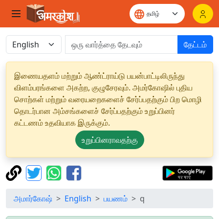
தேட்டம்
இணையதளம் மற்றும் ஆண்ட்ராய்டு பயன்பாட்டிலிருந்து
விளம்பரங்களை அகற்ற, குழுசேரவும். அமர்கோஷில் புதிய
சொற்கள் மற்றும் வரையறைகளைச் சேர்ப்பதற்கும் பிற மொழி
தொடர்பான அம்சங்களைச் சேர்ப்பதற்கும் உறுப்பினர்
கட்டணம் உதவியாக இருக்கும்.
உறுப்பினராவதற்கு
அமார்கோஷ்
English
பயணம்
q