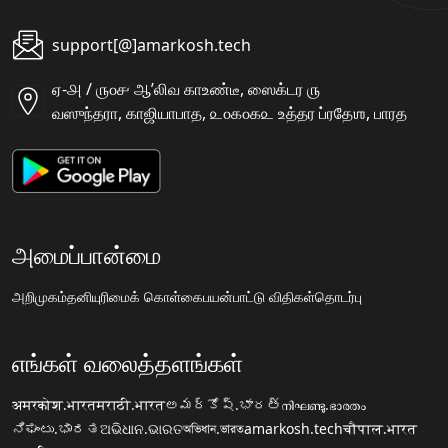
support[@]amarkosh.tech
ஏ-௮ / ௫௦௪ ஆʼலிவ காஉண்டீ, ஸைக்டர ௫
வஸுந்தரா, காஜியாபாத, ௨௦௧௦௧௨ உத்தர ப்ரதேஶ, பாரத
அமைப்பான்மை
அறிமுகம்
தனியுரிமைக் கொள்கை
பயன்பாட்டு விதிகள்
தொடர்பு
எங்கள் வலைத்தளங்கள்
अमरकोश.भारत
मराठी.भारत
అమర్కోష్.భారత్
നിഘണ്ടു.ഭാരതം
ನಿಘಂಟು.ಭಾರತ
ଅଭିଧାନ.ଭାରତ
অভিধান.ভারত
amarkosh.tech
चौपाल.भारत