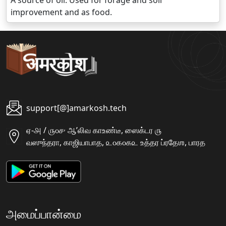
A source of oil. Used for forage and soil
improvement and as food.
support[@]amarkosh.tech
ஏ-௮ / ௫௦௪ ஆʼலிவ காஉண்டீ, ஸைக்டர ௫
வஸுந்தரா, காஜியாபாத, ௨௦௧௦௧௨ உத்தர ப்ரதேஶ, பாரத
அமைப்பான்மை