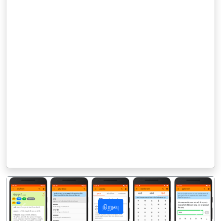
நிறுவு
पिछला
अगला