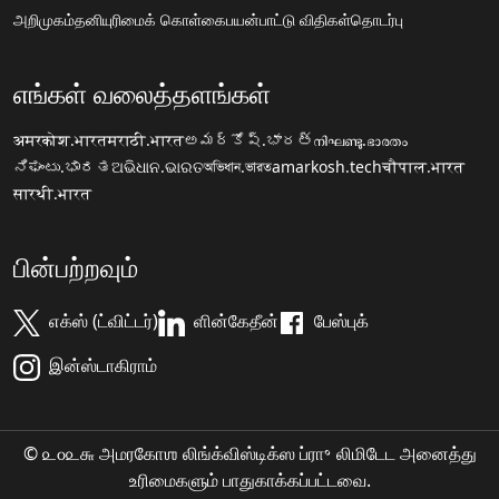
அறிமுகம்
தனியுரிமைக் கொள்கை
பயன்பாட்டு விதிகள்
தொடர்பு
எங்கள் வலைத்தளங்கள்
अमरकोश.भारत
मराठी.भारत
అమర్కోష్.భారత్
നിഘണ്ടു.ഭാരതം
ನಿಘಂಟು.ಭಾರತ
ଅଭିଧାନ.ଭାରତ
অভিধান.ভারত
amarkosh.tech
चौपाल.भारत
सारथी.भारत
பின்பற்றவும்
எக்ஸ் (ட்விட்டர்)
ளின்கேதீன்
பேஸ்புக்
இன்ஸ்டாகிராம்
© ௨௦௨௬ அமரகோஶ லிங்க்விஸ்டிக்ஸ ப்ரா॰ லிமிடேட அனைத்து
உரிமைகளும் பாதுகாக்கப்பட்டவை.