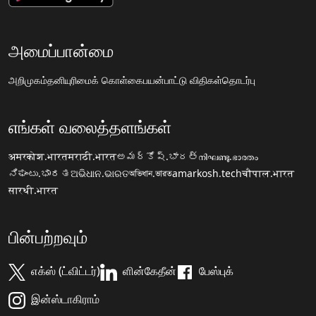
அமைப்பான்மை
அறிமுகம்
தனியுரிமைக் கொள்கை
பயன்பாட்டு விதிகள்
தொடர்பு
எங்கள் வலைத்தளங்கள்
अमरकोश.भारत
मराठी.भारत
అమర్కోష్.భారత్
നിഘണ്ടു.ഭാരതം
ನಿಘಂಟು.ಭಾರತ
ଅଭିଧାନ.ଭାରତ
অভিধান.ভারত
amarkosh.tech
चौपाल.भारत
सारथी.भारत
பின்பற்றவும்
எக்ஸ் (ட்விட்டர்)
ளின்கேதீன்
பேஸ்புக்
இன்ஸ்டாகிராம்