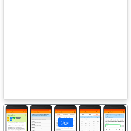
நிறுவு
पिछला
अगला