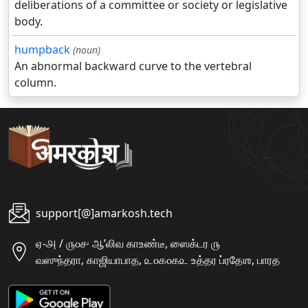
deliberations of a committee or society or legislative
body.
humpback
(noun)
An abnormal backward curve to the vertebral
column.
support[@]amarkosh.tech
ஏ-௮ / ௫௦௪ ஆʼலிவ காஉண்டீ, ஸைக்டர ௫
வஸுந்தரா, காஜியாபாத, ௨௦௧௦௧௨ உத்தர ப்ரதேஶ, பாரத