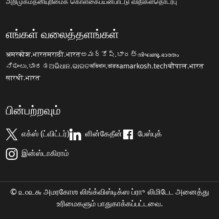
அறிமுகம்
தனியுரிமைக் கொள்கை
பயன்பாட்டு விதிகள்
தொடர்பு
எங்கள் வலைத்தளங்கள்
अमरकोश.भारत
मराठी.भारत
అమర్కోష్.భారత్
നിഘണ്ടു.ഭാരതം
ನಿಘಂಟು.ಭಾರತ
ଅଭିଧାନ.ଭାରତ
অভিধান.ভারত
amarkosh.tech
चौपाल.भारत
सारथी.भारत
பின்பற்றவும்
எக்ஸ் (ட்விட்டர்)
ளின்கேதீன்
பேஸ்புக்
இன்ஸ்டாகிராம்
© ௨௦௨௬ அமரகோஶ லிங்க்விஸ்டிக்ஸ ப்ரா॰ லிமிடேட அனைத்து
உரிமைகளும் பாதுகாக்கப்பட்டவை.