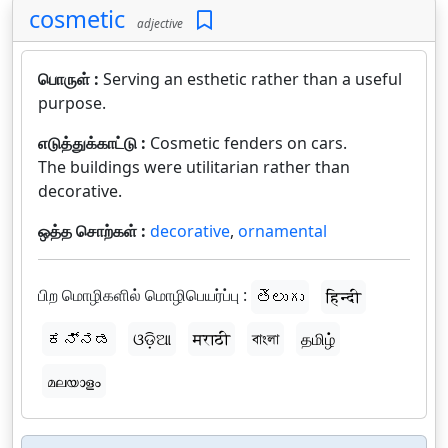
cosmetic
adjective
பொருள் :
Serving an esthetic rather than a useful
purpose.
எடுத்துக்காட்டு :
Cosmetic fenders on cars.
The buildings were utilitarian rather than
decorative.
ஒத்த சொற்கள் :
decorative
,
ornamental
பிற மொழிகளில் மொழிபெயர்ப்பு :
తెలుగు
हिन्दी
ಕನ್ನಡ
ଓଡ଼ିଆ
मराठी
বাংলা
தமிழ்
മലയാളം