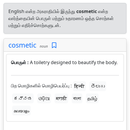
English என்ற அகராதியில் இருந்து
cosmetic
என்ற
வார்த்தையின் பொருள் மற்றும் உதாரணம் ஒத்த சொற்கள்
மற்றும் எதிர்ச்சொற்களுடன்.
cosmetic
noun
பொருள் :
A toiletry designed to beautify the body.
பிற மொழிகளில் மொழிபெயர்ப்பு :
हिन्दी
తెలుగు
ಕನ್ನಡ
ଓଡ଼ିଆ
मराठी
বাংলা
தமிழ்
മലയാളം