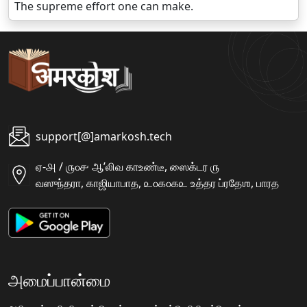
The supreme effort one can make.
support[@]amarkosh.tech
ஏ-௮ / ௫௦௪ ஆʼலிவ காஉண்டீ, ஸைக்டர ௫
வஸுந்தரா, காஜியாபாத, ௨௦௧௦௧௨ உத்தர ப்ரதேஶ, பாரத
அமைப்பான்மை