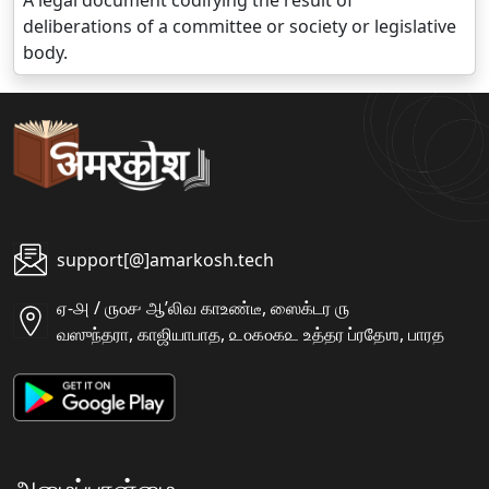
A legal document codifying the result of
deliberations of a committee or society or legislative
body.
support[@]amarkosh.tech
ஏ-௮ / ௫௦௪ ஆʼலிவ காஉண்டீ, ஸைக்டர ௫
வஸுந்தரா, காஜியாபாத, ௨௦௧௦௧௨ உத்தர ப்ரதேஶ, பாரத
அமைப்பான்மை