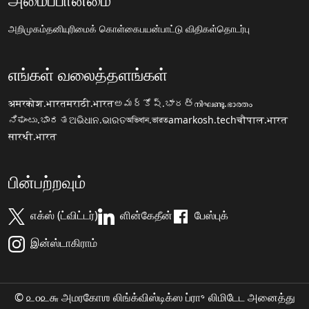
அறிமுகம்
தனியுரிமைக் கொள்கை
பயன்பாட்டு விதிகள்
தொடர்பு
எங்கள் வலைத்தளங்கள்
अमरकोश.भारत
मराठी.भारत
అమర్కోష్.భారత్
നിഘണ്ടു.ഭാരതം
ನಿಘಂಟು.ಭಾರತ
ଅଭିଧାନ.ଭାରତ
অভিধান.ভারত
amarkosh.tech
चौपाल.भारत
सारथी.भारत
பின்பற்றவும்
எக்ஸ் (ட்விட்டர்)
ளின்கேதீன்
பேஸ்புக்
இன்ஸ்டாகிராம்
© ௨௦௨௬ அமரகோஶ லிங்க்விஸ்டிக்ஸ ப்ரா॰ லிமிடேட அனைத்து