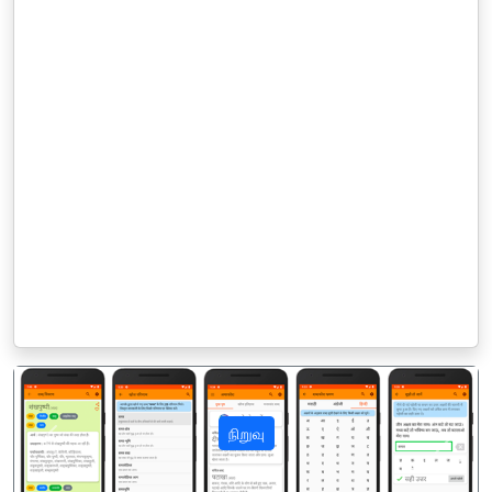
நிறுவு
पिछला
अगला