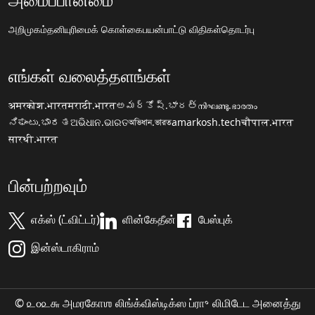
அறிமுகம்
தனியுரிமைக் கொள்கை
பயன்பாட்டு விதிகள்
தொடர்பு
எங்கள் வலைத்தளங்கள்
अमरकोश.भारत
मराठी.भारत
అమర్కోష్.భారత్
നിഘണ്ടു.ഭാരതം
ನಿಘಂಟು.ಭಾರತ
ଅଭିଧାନ.ଭାରତ
অভিধান.ভারত
amarkosh.tech
चौपाल.भारत
सारथी.भारत
பின்பற்றவும்
எக்ஸ் (ட்விட்டர்)
ளின்கேதீன்
பேஸ்புக்
இன்ஸ்டாகிராம்
© ௨௦௨௬ அமரகோஶ லிங்க்விஸ்டிக்ஸ ப்ரா॰ லிமிடேட அனைத்து