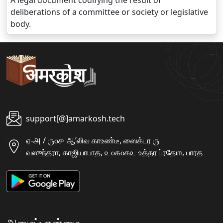
A legal document codifying the result of
deliberations of a committee or society or legislative
body.
support[@]amarkosh.tech
ஏ-௮ / ௫௦௪ ஆʼலிவ காஉண்டீ, ஸைக்டர ௫
வஸுந்தரா, காஜியாபாத, ௨௦௧௦௧௨ உத்தர ப்ரதேஶ, பாரத
அமைப்பான்மை