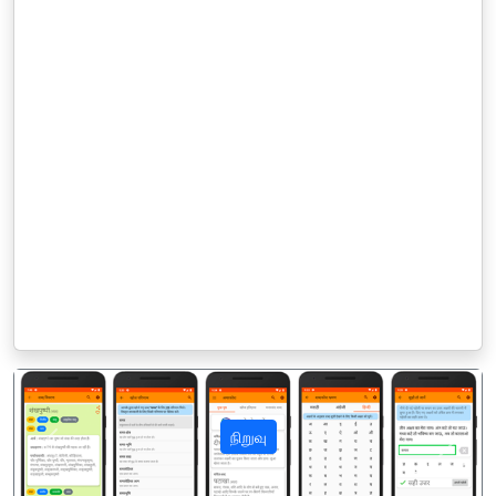
நிறுவு
पिछला
अगला