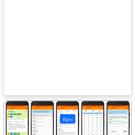
நிறுவு
पिछला
अगला