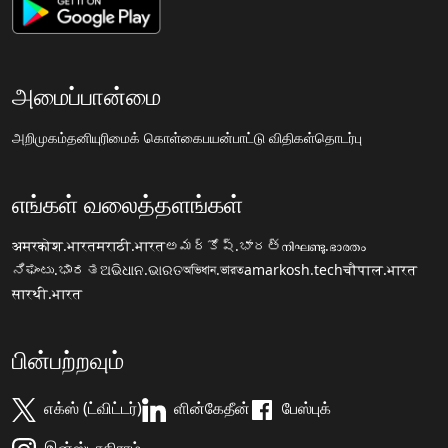
அமைப்பான்மை
அறிமுகம்
தனியுரிமைக் கொள்கை
பயன்பாட்டு விதிகள்
தொடர்பு
எங்கள் வலைத்தளங்கள்
अमरकोश.भारत
मराठी.भारत
అమర్కోష్.భారత్
നിഘണ്ടു.ഭാരതം
ನಿಘಂಟು.ಭಾರತ
ଅଭିଧାନ.ଭାରତ
অভিধান.ভারত
amarkosh.tech
चौपाल.भारत
सारथी.भारत
பின்பற்றவும்
எக்ஸ் (ட்விட்டர்)
ளின்கேதீன்
பேஸ்புக்