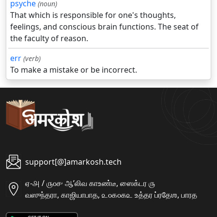
psyche
(noun)
That which is responsible for one's thoughts,
feelings, and conscious brain functions. The seat of
the faculty of reason.
err
(verb)
To make a mistake or be incorrect.
support[@]amarkosh.tech
ஏ-௮ / ௫௦௪ ஆʼலிவ காஉண்டீ, ஸைக்டர ௫
வஸுந்தரா, காஜியாபாத, ௨௦௧௦௧௨ உத்தர ப்ரதேஶ, பாரத