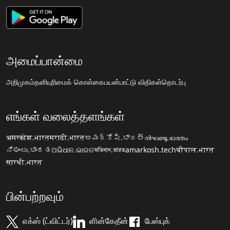
அமைப்பான்மை
அறிமுகம்
தனியுரிமைக் கொள்கை
பயன்பாட்டு விதிகள்
தொடர்பு
எங்கள் வலைத்தளங்கள்
अमरकोश.भारत
मराठी.भारत
అమర్కోష్.భారత్
നിഘണ്ടു.ഭാരതം
ನಿಘಂಟು.ಭಾರತ
ଅଭିଧାନ.ଭାରତ
অভিধান.ভারত
amarkosh.tech
चौपाल.भारत
सारथी.भारत
பின்பற்றவும்
எக்ஸ் (ட்விட்டர்)
ளின்கேதீன்
பேஸ்புக்