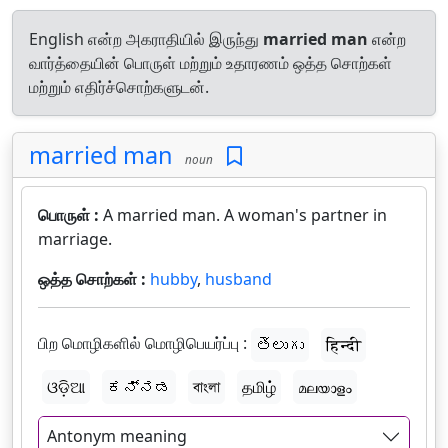
English என்ற அகராதியில் இருந்து
married man
என்ற
வார்த்தையின் பொருள் மற்றும் உதாரணம் ஒத்த சொற்கள்
மற்றும் எதிர்ச்சொற்களுடன்.
married man
noun
பொருள் :
A married man. A woman's partner in
marriage.
ஒத்த சொற்கள் :
hubby
,
husband
பிற மொழிகளில் மொழிபெயர்ப்பு :
తెలుగు
हिन्दी
ଓଡ଼ିଆ
ಕನ್ನಡ
বাংলা
தமிழ்
മലയാളം
Antonym meaning