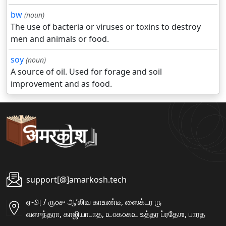
bw
(noun)
The use of bacteria or viruses or toxins to destroy
men and animals or food.
soy
(noun)
A source of oil. Used for forage and soil
improvement and as food.
support[@]amarkosh.tech
ஏ-௮ / ௫௦௪ ஆʼலிவ காஉண்டீ, ஸைக்டர ௫
வஸுந்தரா, காஜியாபாத, ௨௦௧௦௧௨ உத்தர ப்ரதேஶ, பாரத