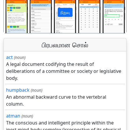
நிறுவு
पिछला
अगला
பிரபலமான சொல்
act
(noun)
A legal document codifying the result of
deliberations of a committee or society or legislative
body.
humpback
(noun)
An abnormal backward curve to the vertebral
column.
atman
(noun)
The conscious and intelligent principle within the
inert mind-body complex (irrespective of its physical