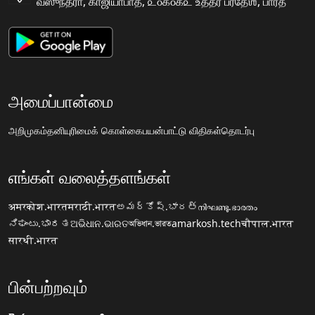
வஸுந்தரா, காஜியாபாத, ௨௦௧௦௧௨ உத்தர ப்ரதேஶ, பாரத
அமைப்பான்மை
அறிமுகம்
தனியுரிமைக் கொள்கை
பயன்பாட்டு விதிகள்
தொடர்பு
எங்கள் வலைத்தளங்கள்
अमरकोश.भारत
मराठी.भारत
అమర్కోష్.భారత్
നിഘണ്ടു.ഭാരതം
ನಿಘಂಟು.ಭಾರತ
ଅଭିଧାନ.ଭାରତ
অভিধান.ভারত
amarkosh.tech
चौपाल.भारत
सारथी.भारत
பின்பற்றவும்