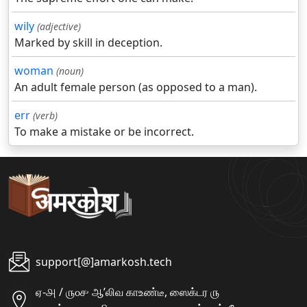
wily
(adjective)
Marked by skill in deception.
woman
(noun)
An adult female person (as opposed to a man).
err
(verb)
To make a mistake or be incorrect.
support[@]amarkosh.tech
ஏ-௮ / ௫௦௪ ஆʼலிவ காஉண்டீ, ஸைக்டர ௫