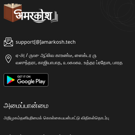
support[@]amarkosh.tech
ஏ-௮ / ௫௦௪ ஆʼலிவ காஉண்டீ, ஸைக்டர ௫
வஸுந்தரா, காஜியாபாத, ௨௦௧௦௧௨ உத்தர ப்ரதேஶ, பாரத
அமைப்பான்மை
அறிமுகம்
தனியுரிமைக் கொள்கை
பயன்பாட்டு விதிகள்
தொடர்பு