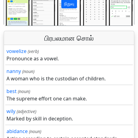
நிறுவு
पिछला
अगला
பிரபலமான சொல்
vowelize
(verb)
Pronounce as a vowel.
nanny
(noun)
A woman who is the custodian of children.
best
(noun)
The supreme effort one can make.
wily
(adjective)
Marked by skill in deception.
abidance
(noun)