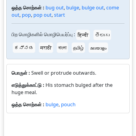
ஒத்த சொற்கள் :
bug out
,
bulge
,
bulge out
,
come
out
,
pop
,
pop out
,
start
பிற மொழிகளில் மொழிபெயர்ப்பு :
हिन्दी
తెలుగు
ಕನ್ನಡ
मराठी
বাংলা
தமிழ்
മലയാളം
பொருள் :
Swell or protrude outwards.
எடுத்துக்காட்டு :
His stomach bulged after the
huge meal.
ஒத்த சொற்கள் :
bulge
,
pouch