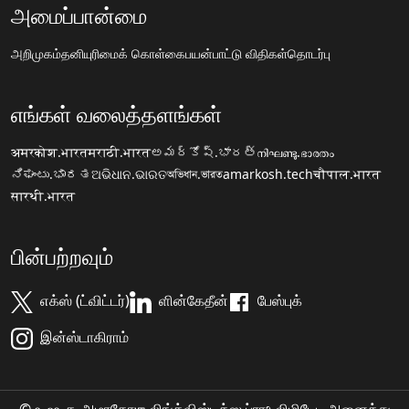
அமைப்பான்மை
அறிமுகம்
தனியுரிமைக் கொள்கை
பயன்பாட்டு விதிகள்
தொடர்பு
எங்கள் வலைத்தளங்கள்
अमरकोश.भारत
मराठी.भारत
అమర్కోష్.భారత్
നിഘണ്ടു.ഭാരതം
ನಿಘಂಟು.ಭಾರತ
ଅଭିଧାନ.ଭାରତ
অভিধান.ভারত
amarkosh.tech
चौपाल.भारत
सारथी.भारत
பின்பற்றவும்
எக்ஸ் (ட்விட்டர்)
ளின்கேதீன்
பேஸ்புக்
இன்ஸ்டாகிராம்