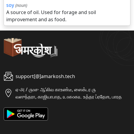
soy
(noun)
A source of oil. Used for forage and soil
improvement and as food.
support[@]amarkosh.tech
ஏ-௮ / ௫௦௪ ஆʼலிவ காஉண்டீ, ஸைக்டர ௫
வஸுந்தரா, காஜியாபாத, ௨௦௧௦௧௨ உத்தர ப்ரதேஶ, பாரத