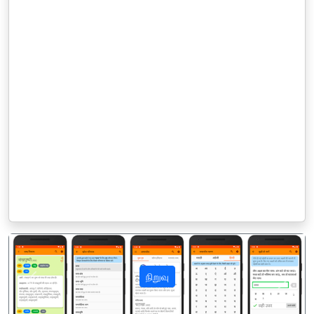
நிறுவு
पिछला
अगला