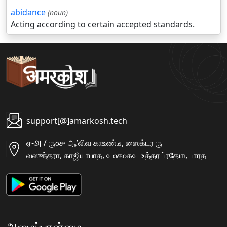
abidance
(noun)
Acting according to certain accepted standards.
support[@]amarkosh.tech
ஏ-௮ / ௫௦௪ ஆʼலிவ காஉண்டீ, ஸைக்டர ௫
வஸுந்தரா, காஜியாபாத, ௨௦௧௦௧௨ உத்தர ப்ரதேஶ, பாரத
அமைப்பான்மை