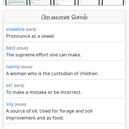
பிரபலமான சொல்
vowelize
(verb)
Pronounce as a vowel.
best
(noun)
The supreme effort one can make.
nanny
(noun)
A woman who is the custodian of children.
err
(verb)
To make a mistake or be incorrect.
soy
(noun)
A source of oil. Used for forage and soil
improvement and as food.