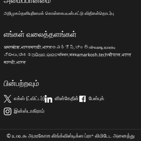
அறிமுகம்
தனியுரிமைக் கொள்கை
பயன்பாட்டு விதிகள்
தொடர்பு
எங்கள் வலைத்தளங்கள்
अमरकोश.भारत
मराठी.भारत
అమర్కోష్.భారత్
നിഘണ്ടു.ഭാരതം
ನಿಘಂಟು.ಭಾರತ
ଅଭିଧାନ.ଭାରତ
অভিধান.ভারত
amarkosh.tech
चौपाल.भारत
सारथी.भारत
பின்பற்றவும்
எக்ஸ் (ட்விட்டர்)
ளின்கேதீன்
பேஸ்புக்
இன்ஸ்டாகிராம்
© ௨௦௨௬ அமரகோஶ லிங்க்விஸ்டிக்ஸ ப்ரா॰ லிமிடேட அனைத்து