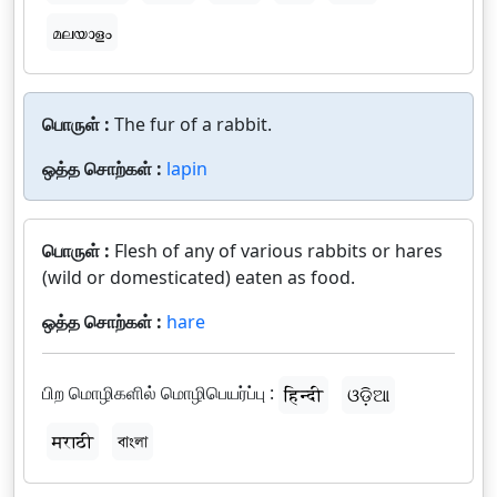
മലയാളം
பொருள் :
The fur of a rabbit.
ஒத்த சொற்கள் :
lapin
பொருள் :
Flesh of any of various rabbits or hares
(wild or domesticated) eaten as food.
ஒத்த சொற்கள் :
hare
பிற மொழிகளில் மொழிபெயர்ப்பு :
हिन्दी
ଓଡ଼ିଆ
मराठी
বাংলা