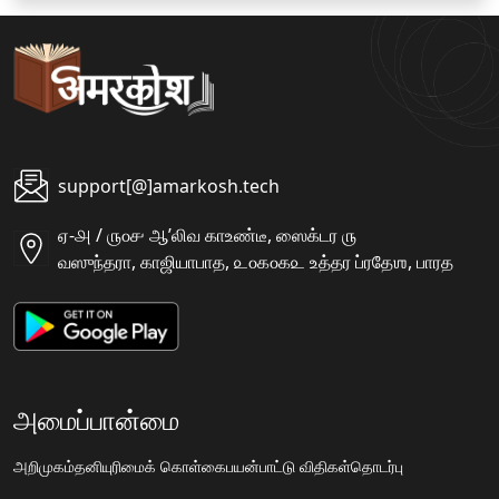
support[@]amarkosh.tech
ஏ-௮ / ௫௦௪ ஆʼலிவ காஉண்டீ, ஸைக்டர ௫
வஸுந்தரா, காஜியாபாத, ௨௦௧௦௧௨ உத்தர ப்ரதேஶ, பாரத
அமைப்பான்மை
அறிமுகம்
தனியுரிமைக் கொள்கை
பயன்பாட்டு விதிகள்
தொடர்பு