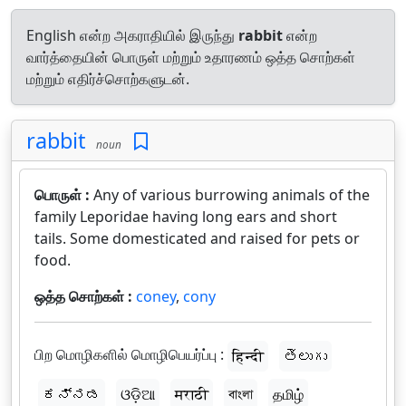
English என்ற அகராதியில் இருந்து
rabbit
என்ற
வார்த்தையின் பொருள் மற்றும் உதாரணம் ஒத்த சொற்கள்
மற்றும் எதிர்ச்சொற்களுடன்.
rabbit
noun
பொருள் :
Any of various burrowing animals of the
family Leporidae having long ears and short
tails. Some domesticated and raised for pets or
food.
ஒத்த சொற்கள் :
coney
,
cony
பிற மொழிகளில் மொழிபெயர்ப்பு :
हिन्दी
తెలుగు
ಕನ್ನಡ
ଓଡ଼ିଆ
मराठी
বাংলা
தமிழ்