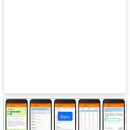
நிறுவு
पिछला
अगला