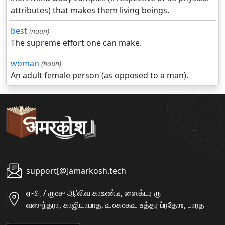
attributes) that makes them living beings.
best
(noun)
The supreme effort one can make.
woman
(noun)
An adult female person (as opposed to a man).
support[@]amarkosh.tech
ஏ-௮ / ௫௦௪ ஆʼலிவ காஉண்டீ, ஸைக்டர ௫
வஸுந்தரா, காஜியாபாத, ௨௦௧௦௧௨ உத்தர ப்ரதேஶ, பாரத