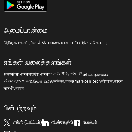
அமைப்பான்மை
அறிமுகம்
தனியுரிமைக் கொள்கை
பயன்பாட்டு விதிகள்
தொடர்பு
எங்கள் வலைத்தளங்கள்
अमरकोश.भारत
मराठी.भारत
అమర్కోష్.భారత్
നിഘണ്ടു.ഭാരതം
ನಿಘಂಟು.ಭಾರತ
ଅଭିଧାନ.ଭାରତ
অভিধান.ভারত
amarkosh.tech
चौपाल.भारत
सारथी.भारत
பின்பற்றவும்
எக்ஸ் (ட்விட்டர்)
ளின்கேதீன்
பேஸ்புக்