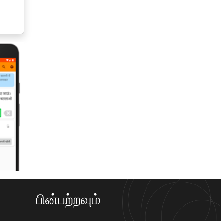
गला
பின்பற்றவும்