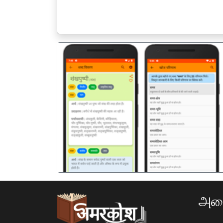
पिछला
அமை