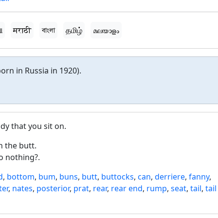
ଆ
मराठी
বাংলা
தமிழ்
മലയാളം
born in Russia in 1920).
y that you sit on.
 the butt.
o nothing?.
d
,
bottom
,
bum
,
buns
,
butt
,
buttocks
,
can
,
derriere
,
fanny
,
ter
,
nates
,
posterior
,
prat
,
rear
,
rear end
,
rump
,
seat
,
tail
,
tail