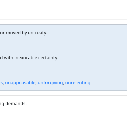
 or moved by entreaty.
d with inexorable certainty.
ss
,
unappeasable
,
unforgiving
,
unrelenting
ing demands.