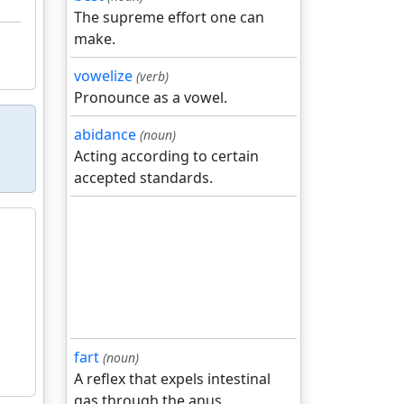
The supreme effort one can
make.
vowelize
(verb)
Pronounce as a vowel.
abidance
(noun)
Acting according to certain
accepted standards.
fart
(noun)
A reflex that expels intestinal
gas through the anus.