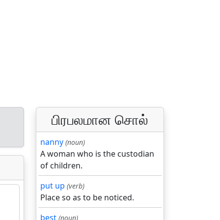
பிரபலமான சொல்
nanny
(noun)
A woman who is the custodian
of children.
put up
(verb)
Place so as to be noticed.
best
(noun)