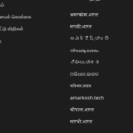
ம்
अमरकोश.भारत
ரிமைக் கொள்கை
मराठी.भारत
ட்டு விதிகள்
అమర్కోష్.భారత్
ு
നിഘണ്ടു.ഭാരതം
ನಿಘಂಟು.ಭಾರತ
ଅଭିଧାନ.ଭାରତ
অভিধান.ভারত
amarkosh.tech
चौपाल.भारत
सारथी.भारत