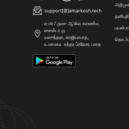
அறிமுக
support[@]amarkosh.tech
தனியு
ஏ-௮ / ௫௦௪ ஆʼலிவ காஉண்டீ,
பயன்பா
ஸைக்டர ௫
வஸுந்தரா, காஜியாபாத,
தொடர்ப
௨௦௧௦௧௨ உத்தர ப்ரதேஶ, பாரத