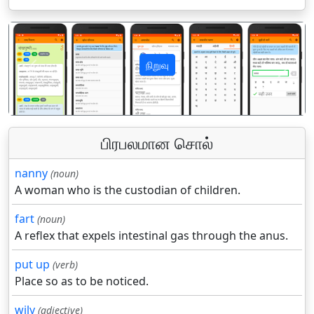
நிறுவு
पिछला
अगला
பிரபலமான சொல்
nanny
(noun)
A woman who is the custodian of children.
fart
(noun)
A reflex that expels intestinal gas through the anus.
put up
(verb)
Place so as to be noticed.
wily
(adjective)