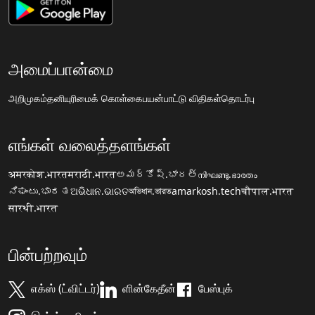
அமைப்பான்மை
அறிமுகம்
தனியுரிமைக் கொள்கை
பயன்பாட்டு விதிகள்
தொடர்பு
எங்கள் வலைத்தளங்கள்
अमरकोश.भारत
मराठी.भारत
అమర్కోష్.భారత్
നിഘണ്ടു.ഭാരതം
ನಿಘಂಟು.ಭಾರತ
ଅଭିଧାନ.ଭାରତ
অভিধান.ভারত
amarkosh.tech
चौपाल.भारत
सारथी.भारत
பின்பற்றவும்
எக்ஸ் (ட்விட்டர்)
ளின்கேதீன்
பேஸ்புக்