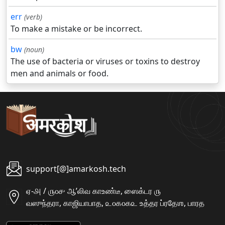
err
(verb)
To make a mistake or be incorrect.
bw
(noun)
The use of bacteria or viruses or toxins to destroy
men and animals or food.
support[@]amarkosh.tech
ஏ-௮ / ௫௦௪ ஆʼலிவ காஉண்டீ, ஸைக்டர ௫
வஸுந்தரா, காஜியாபாத, ௨௦௧௦௧௨ உத்தர ப்ரதேஶ, பாரத