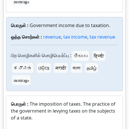
മലയാളം
பொருள் :
Government income due to taxation.
ஒத்த சொற்கள் :
revenue
,
tax income
,
tax revenue
பிற மொழிகளில் மொழிபெயர்ப்பு :
తెలుగు
हिन्दी
ಕನ್ನಡ
ଓଡ଼ିଆ
मराठी
বাংলা
தமிழ்
മലയാളം
பொருள் :
The imposition of taxes. The practice of
the government in levying taxes on the subjects
of a state.