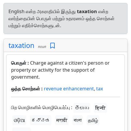
English என்ற அகராதியில் இருந்து
taxation
என்ற
வார்த்தையின் பொருள் மற்றும் உதாரணம் ஒத்த சொற்கள்
மற்றும் எதிர்ச்சொற்களுடன்.
taxation
noun
பொருள் :
Charge against a citizen's person or
property or activity for the support of
government.
ஒத்த சொற்கள் :
revenue enhancement
,
tax
பிற மொழிகளில் மொழிபெயர்ப்பு :
తెలుగు
हिन्दी
ଓଡ଼ିଆ
ಕನ್ನಡ
मराठी
বাংলা
தமிழ்