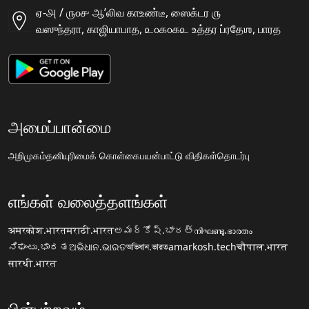
ஏ-௮ / ௫௦௪ ஆʼலிவ காஉண்டீ, ஸைக்டர ௫
வஸுந்தரா, காஜியாபாத, ௨௦௧௦௧௨ உத்தர ப்ரதேஶ, பாரத
அமைப்பான்மை
அறிமுகம்
தனியுரிமைக் கொள்கை
பயன்பாட்டு விதிகள்
தொடர்பு
எங்கள் வலைத்தளங்கள்
अमरकोश.भारत
मराठी.भारत
అమర్కోష్.భారత్
നിഘണ്ടു.ഭാരതം
ನಿಘಂಟು.ಭಾರತ
ଅଭିଧାନ.ଭାରତ
অভিধান.ভারত
amarkosh.tech
चौपाल.भारत
सारथी.भारत
பின்பற்றவும்