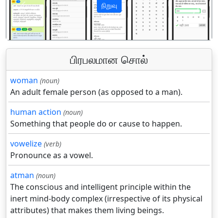
நிறுவு
पिछला
अगला
பிரபலமான சொல்
woman
(noun)
An adult female person (as opposed to a man).
human action
(noun)
Something that people do or cause to happen.
vowelize
(verb)
Pronounce as a vowel.
atman
(noun)
The conscious and intelligent principle within the
inert mind-body complex (irrespective of its physical
attributes) that makes them living beings.