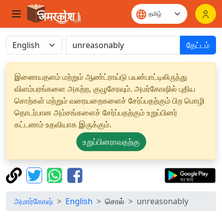
தேட்டம்
இணையதளம் மற்றும் ஆண்ட்ராய்டு பயன்பாட்டிலிருந்து
விளம்பரங்களை அகற்ற, குழுசேரவும். அமர்கோஷில் புதிய
சொற்கள் மற்றும் வரையறைகளைச் சேர்ப்பதற்கும் பிற மொழி
தொடர்பான அம்சங்களைச் சேர்ப்பதற்கும் உறுப்பினர்
கட்டணம் உதவியாக இருக்கும்.
உறுப்பினராவதற்கு
அமார்கோஷ்
English
சொல்
unreasonably