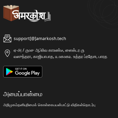
support[@]amarkosh.tech
ஏ-௮ / ௫௦௪ ஆʼலிவ காஉண்டீ, ஸைக்டர ௫
வஸுந்தரா, காஜியாபாத, ௨௦௧௦௧௨ உத்தர ப்ரதேஶ, பாரத
அமைப்பான்மை
அறிமுகம்
தனியுரிமைக் கொள்கை
பயன்பாட்டு விதிகள்
தொடர்பு