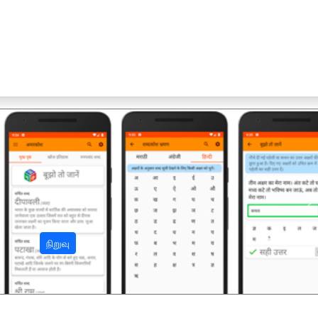
अ
நிறுவு