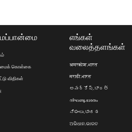
ப்பான்மை
எங்கள்
வலைத்தளங்கள்
ம்
अमरकोश.भारत
ரிமைக் கொள்கை
मराठी.भारत
ட்டு விதிகள்
అమర్కోష్.భారత్
ு
നിഘണ്ടു.ഭാരതം
ನಿಘಂಟು.ಭಾರತ
ଅଭିଧାନ.ଭାରତ