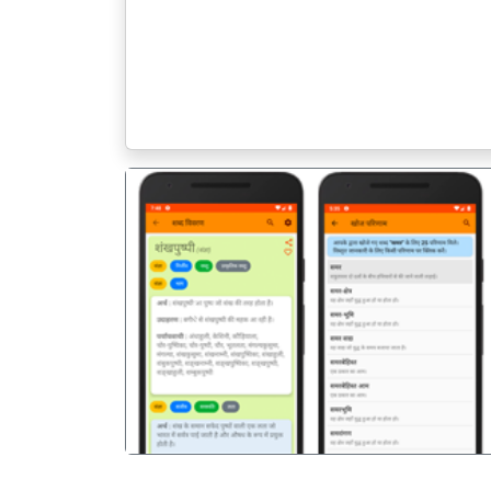
पिछला