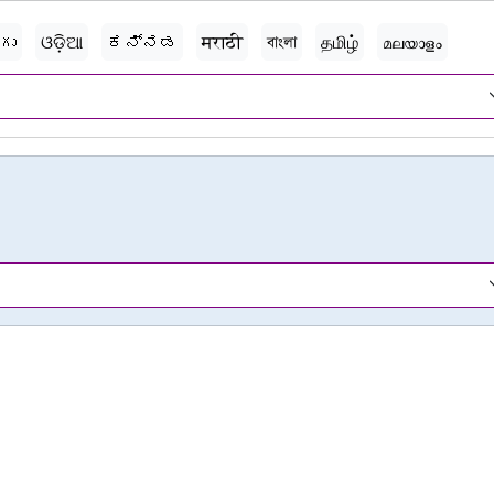
గు
ଓଡ଼ିଆ
ಕನ್ನಡ
मराठी
বাংলা
தமிழ்
മലയാളം