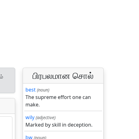
பிரபலமான சொல்
ம்
best
(noun)
The supreme effort one can
make.
wily
(adjective)
Marked by skill in deception.
bw
(noun)