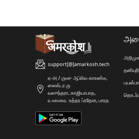
அமை
அறிமுக
support[@]amarkosh.tech
தனியு
ஏ-௮ / ௫௦௪ ஆʼலிவ காஉண்டீ,
பயன்பா
ஸைக்டர ௫
வஸுந்தரா, காஜியாபாத,
தொடர்ப
௨௦௧௦௧௨ உத்தர ப்ரதேஶ, பாரத