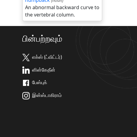
humpback
(noun)
An abnormal backward curve to
the vertebral column.
பின்பற்றவும்
எக்ஸ் (ட்விட்டர்)
ளின்கேதீன்
பேஸ்புக்
இன்ஸ்டாகிராம்