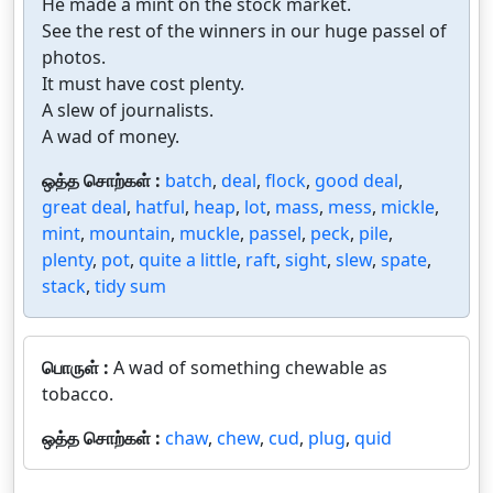
He made a mint on the stock market.
See the rest of the winners in our huge passel of
photos.
It must have cost plenty.
A slew of journalists.
A wad of money.
ஒத்த சொற்கள் :
batch
,
deal
,
flock
,
good deal
,
great deal
,
hatful
,
heap
,
lot
,
mass
,
mess
,
mickle
,
mint
,
mountain
,
muckle
,
passel
,
peck
,
pile
,
plenty
,
pot
,
quite a little
,
raft
,
sight
,
slew
,
spate
,
stack
,
tidy sum
பொருள் :
A wad of something chewable as
tobacco.
ஒத்த சொற்கள் :
chaw
,
chew
,
cud
,
plug
,
quid