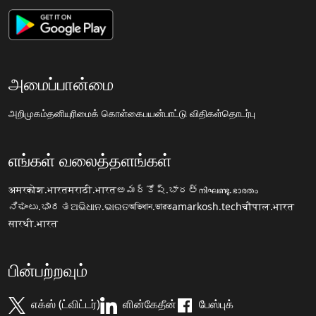
அமைப்பான்மை
அறிமுகம்
தனியுரிமைக் கொள்கை
பயன்பாட்டு விதிகள்
தொடர்பு
எங்கள் வலைத்தளங்கள்
अमरकोश.भारत
मराठी.भारत
అమర్కోష్.భారత్
നിഘണ്ടു.ഭാരതം
ನಿಘಂಟು.ಭಾರತ
ଅଭିଧାନ.ଭାରତ
অভিধান.ভারত
amarkosh.tech
चौपाल.भारत
सारथी.भारत
பின்பற்றவும்
எக்ஸ் (ட்விட்டர்)
ளின்கேதீன்
பேஸ்புக்