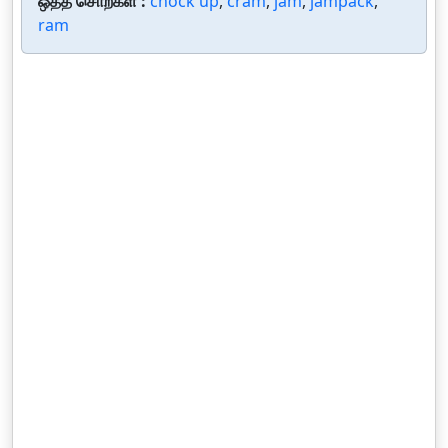
ஒத்த சொற்கள் :
chock up
,
cram
,
jam
,
jampack
,
ram