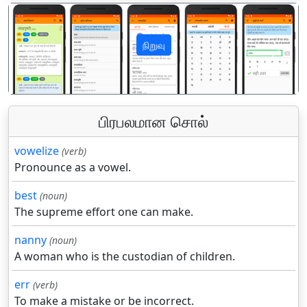
நிறுவு
पिछला
अगला
பிரபலமான சொல்
vowelize
(verb)
Pronounce as a vowel.
best
(noun)
The supreme effort one can make.
nanny
(noun)
A woman who is the custodian of children.
err
(verb)
To make a mistake or be incorrect.