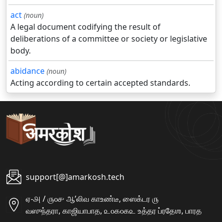
act
(noun)
A legal document codifying the result of
deliberations of a committee or society or legislative
body.
abidance
(noun)
Acting according to certain accepted standards.
support[@]amarkosh.tech
ஏ-௮ / ௫௦௪ ஆʼலிவ காஉண்டீ, ஸைக்டர ௫
வஸுந்தரா, காஜியாபாத, ௨௦௧௦௧௨ உத்தர ப்ரதேஶ, பாரத